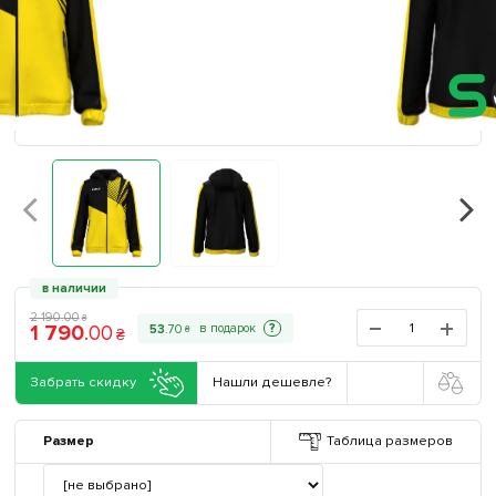
в наличии
2 190
.
00
₴
1 790
.
00
?
53
.
70
₴
₴
Забрать скидку
Нашли дешевле?
Размер
Таблица размеров