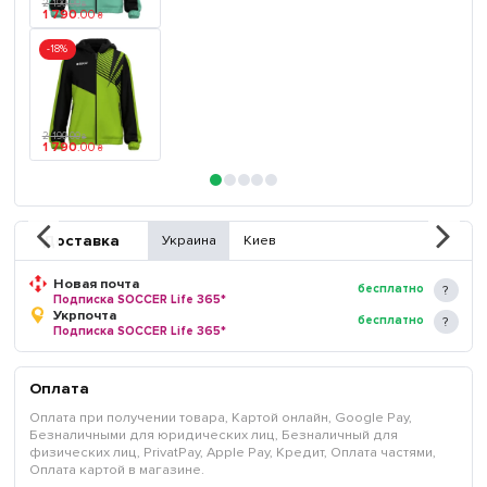
2 190
.
00
₴
1 790
.
00
₴
-18%
2 190
.
00
₴
1 790
.
00
₴
Доставка
Украина
Киев
Новая почта
бесплатно
Подписка SOCCER Life 365*
Укрпочта
бесплатно
Подписка SOCCER Life 365*
Оплата
Оплата при получении товара, Картой онлайн, Google Pay,
Безналичными для юридических лиц, Безналичный для
физических лиц, PrivatPay, Apple Pay, Кредит, Оплата частями,
Оплата картой в магазине.