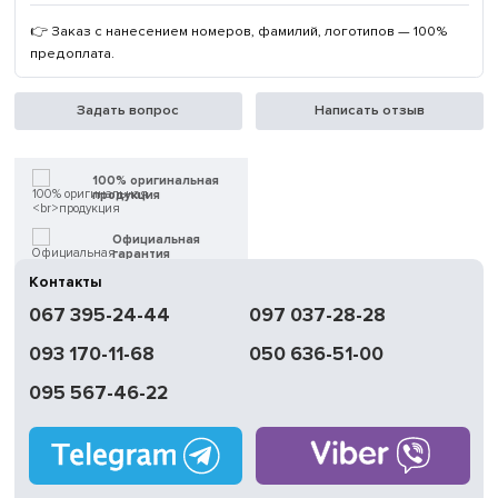
👉 Заказ с нанесением номеров, фамилий, логотипов — 100%
предоплата.
Задать вопрос
Написать отзыв
100% оригинальная
продукция
Официальная
гарантия
Контакты
Быстрая
067 395-24-44
097 037-28-28
доставка
093 170-11-68
050 636-51-00
Обмен | Возвращение
в течение 14 дней
095 567-46-22
Работаем
без выходных
Магазины
в Киеве