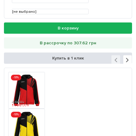
[не выбрано]
В корзину
В рассрочку по 307.62 грн
Купить в 1 клик
-18%
2 190
.
00
₴
1 790
.
00
₴
-18%