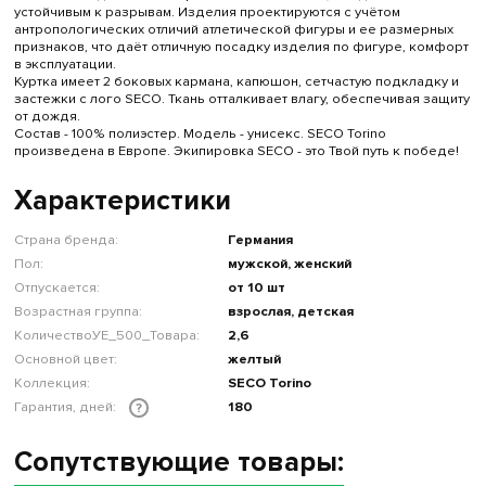
устойчивым к разрывам. Изделия проектируются с учётом
антропологических отличий атлетической фигуры и ее размерных
признаков, что даёт отличную посадку изделия по фигуре, комфорт
в эксплуатации.
Куртка имеет 2 боковых кармана, капюшон, сетчастую подкладку и
застежки с лого SECO. Ткань отталкивает влагу, обеспечивая защиту
от дождя.
Состав - 100% полиэстер. Модель - унисекс. SECO Torino
произведена в Европе. Экипировка SECO - это Твой путь к победе!
Характеристики
Страна бренда:
Германия
Пол:
мужской, женский
Отпускается:
от 10 шт
Возрастная группа:
взрослая, детская
КоличествоУЕ_500_Товара:
2,6
Основной цвет:
желтый
Коллекция:
SECO Torino
Гарантия, дней:
180
?
Сопутствующие товары: