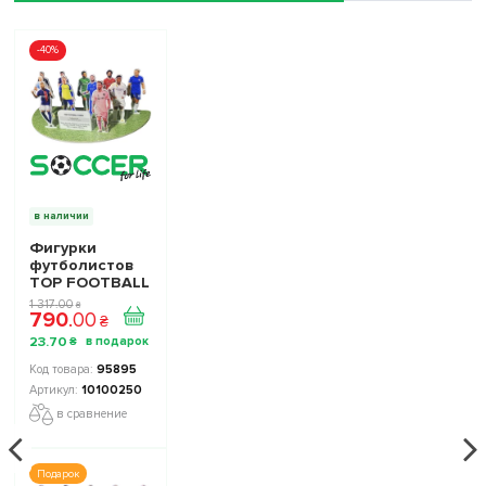
-40%
в наличии
Фигурки
футболистов
TOP FOOTBALL
STARS - Набор
1 317
.
00
₴
790
.
00
The Football
₴
Stars
23
.
70
₴
Collection 1
10100250
95895
10100250
в сравнение
Подарок