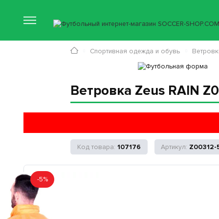
Спортивная одежда и обувь
Ветровк
Ветровка Zeus RAIN Z
107176
Z00312-
-5%