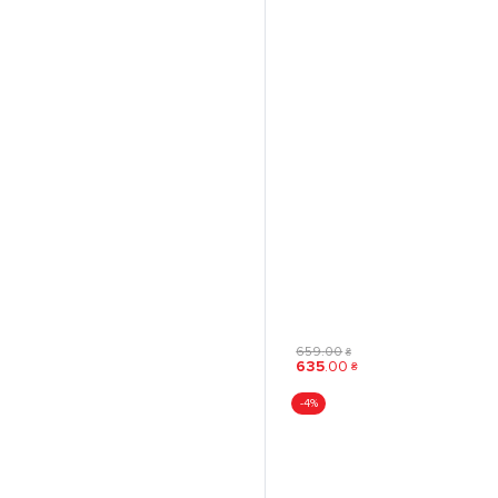
659
.
00
₴
635
.
00
₴
-4%