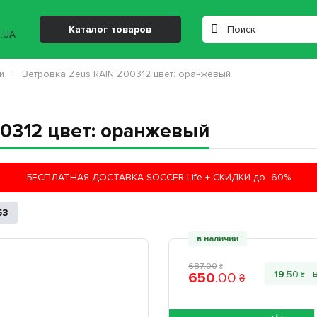
Каталог товаров
и
Ветровка Zeus RAIN Z00312 цвет: оранжевый
00312 цвет: оранжевый
БЕСПЛАТНАЯ ДОСТАВКА SOCCER Life + СКИДКИ до -60%
53
в наличии
687
.
00
₴
19
.
50
650
.
00
₴
₴