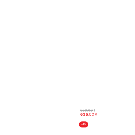
659
.
00
₴
635
.
00
₴
-4%