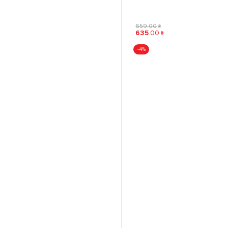
659
.
00
₴
635
.
00
₴
-4%