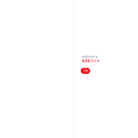
659
.
00
₴
635
.
00
₴
-4%