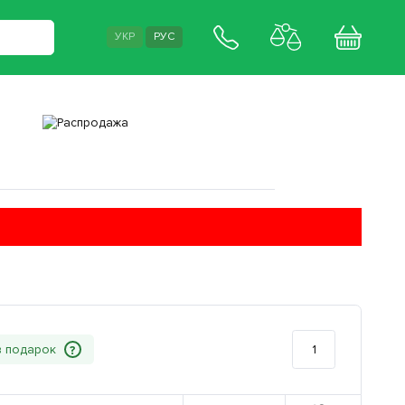
УКР
РУС
?