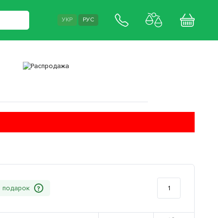
УКР
РУС
?