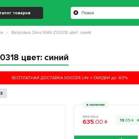
талог товаров
ки
Ветровка Zeus RAIN Z00318 цвет: синий
0318 цвет: синий
БЕСПЛАТНАЯ ДОСТАВКА SOCCER Life + СКИДКИ до -60%
53
в наличии
659
.
00
₴
19
.
05
635
.
00
₴
₴