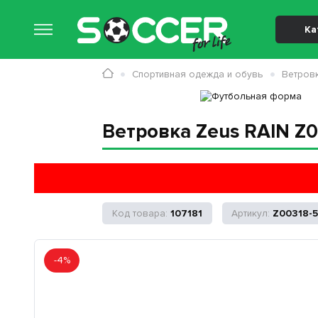
Ка
Спортивная одежда и обувь
Ветров
Ветровка Zeus RAIN Z0
107181
Z00318-
-4%