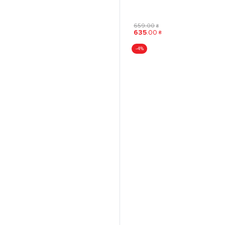
659
.
00
₴
635
.
00
₴
-4%