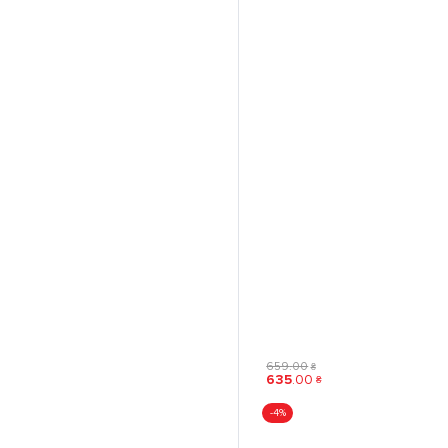
659
.
00
₴
635
.
00
₴
-4%