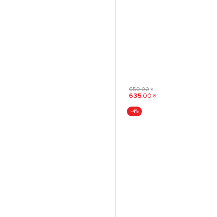
659
.
00
₴
635
.
00
₴
-4%