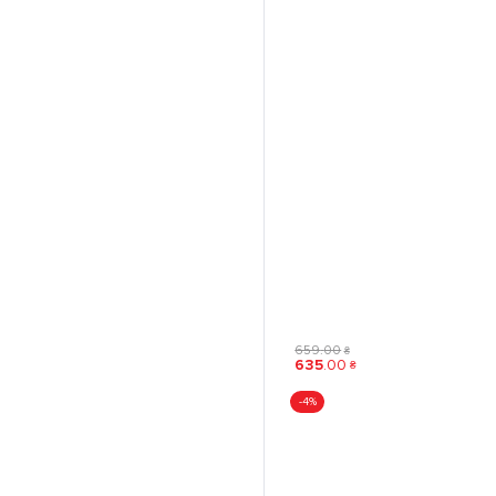
659
.
00
₴
635
.
00
₴
-4%