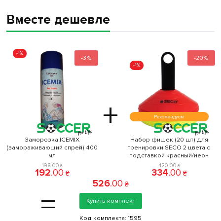
Вместе дешевле
-1%
-3%
-20%
-1%
+
Рекомендуем
Заморозка ICEMIX
Набор фишек (20 шт) для
(замораживающий спрей) 400
тренировки SECO 2 цвета с
мл
подставкой красный/неон
198
.
00
420
.
00
₴
₴
192
.
00
334
.
00
₴
₴
526
.
00
₴
=
Купить комплект
Код комплекта:
1595