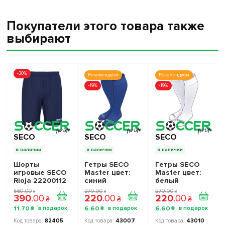
Покупатели этого товара также
выбирают
-30%
Рекомендуем
Рекомендуем
-19%
-19%
SECO
SECO
SECO
в наличии
в наличии
в наличии
Шорты
Гетры SECO
Гетры SECO
игровые SECO
Master цвет:
Master цвет:
Rioja 22200112
синий
белый
цвет: темно-
560
.
00
270
.
00
270
.
00
₴
₴
₴
390
.
00
220
.
00
220
.
00
синий
₴
₴
₴
11
.
70
6
.
60
6
.
60
₴
₴
₴
82405
43007
43010