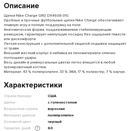
Описание
Щитки Nike Charge GRD DX4608-010.
Удобные и прочные футбольные щитки Nike Charge обеспечивают
плавную игру и полную поддержку на поле.
Анатомическая форма, поддерживаемая стабилизирующим
ремешком, гарантирует наилучшую посадку без ощущения тяжести
или дискомфорта.
Легкая конструкция с дополнительной защитой лодыжки защищает
от травм.
Внешний жесткий корпус и набивка из пеноматериала отлично
поглощают удары.
Весь дизайн в универсальных цветах легко впишется в любой
тренировочный костюм.
Материал: 43 % полипропилен, 33 % ЭВА, 17 % полиэстер, 7 % каучук.
Характеристики
Страна бренда:
США
Щитки:
с голеностопом
Возрастная группа:
взрослая
Материал щитков:
полипропилен
Основной цвет:
черный
Гарантия, дней:
60
?