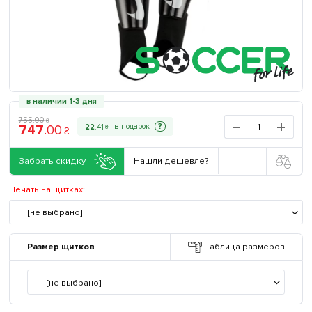
в наличии 1-3 дня
755
.
00
₴
747
.
00
?
22
.
41
₴
₴
Забрать скидку
Нашли дешевле?
Печать на щитках
:
[не выбрано]
Размер щитков
Таблица размеров
[не выбрано]