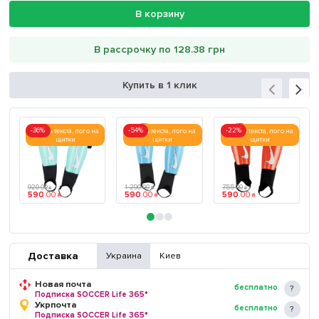
В корзину
В рассрочку по 128.38 грн
Купить в 1 клик
-36%
-54%
-22%
печать текста, лого на
печать текста, лого на
печать текста, лого на
щитки
щитки
щитки
920
.
00
1 290
.
00
755
.
00
₴
₴
₴
590
.
00
590
.
00
590
.
00
₴
₴
₴
Доставка
Украина
Киев
Новая почта
бесплатно
Подписка SOCCER Life 365*
Укрпочта
бесплатно
Подписка SOCCER Life 365*