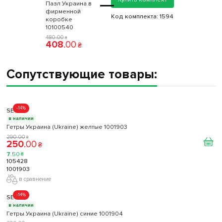
=
Пазл Украина в
фирменной
Код комплекта:
1594
коробке
10100540
480
.
00
₴
408
.
00
₴
Сопутствующие товары:
-14%
SECO
в наличии
Гетры Украина (Ukraine) желтые 1001903
290
.
00
₴
250
.
00
₴
7
.
50
₴
105428
1001903
в сравнение
-14%
SECO
в наличии
Гетры Украина (Ukraine) синие 1001904