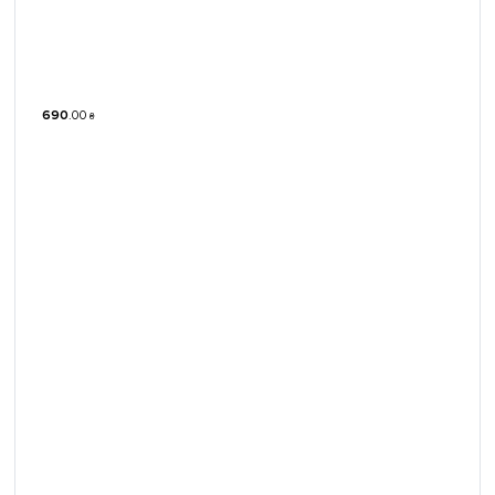
690
.
00
₴