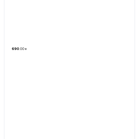
690
.
00
₴