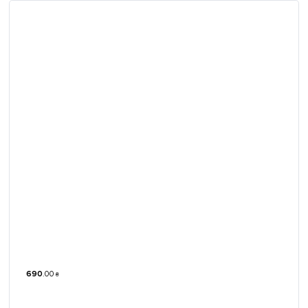
690
.
00
₴