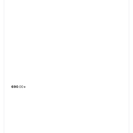
690
.
00
₴