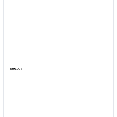
690
.
00
₴