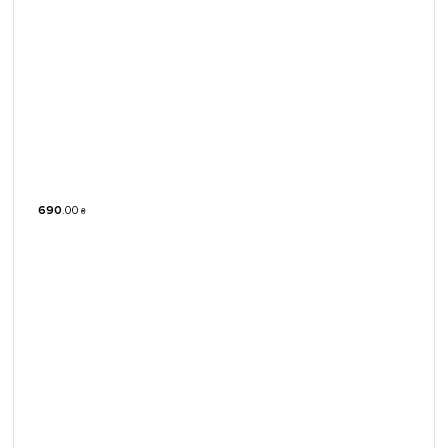
690
.
00
₴