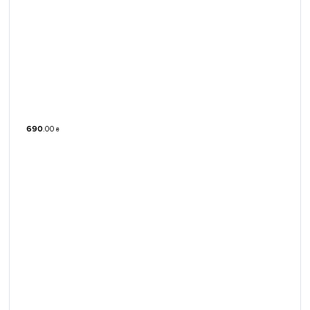
690
.
00
₴