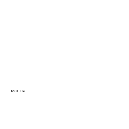
690
.
00
₴