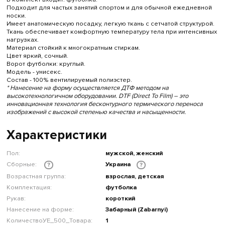
Подходит для частых занятий спортом и для обычной ежедневной
носки.
Имеет анатомическую посадку, легкую ткань с сетчатой структурой.
Ткань обеспечивает комфортную температуру тела при интенсивных
нагрузках.
Материал стойкий к многократным стиркам.
Цвет яркий, сочный.
Ворот футболки: круглый.
Модель - унисекс.
Состав - 100% вентилируемый полиэстер.
* Нанесение на форму осуществляется ДТФ методом на
высокотехнологичном оборудовании. DTF (Direct To Film) – это
инновационная технология бесконтурного термического переноса
изображений с высокой степенью качества и насыщенности.
Характеристики
Пол:
мужской, женский
Сборные:
Украина
?
?
Возрастная группа:
взрослая, детская
Комплектация:
футболка
Рукав:
короткий
Нанесение на форме:
Забарный (Zabarnyi)
КоличествоУЕ_500_Товара:
1