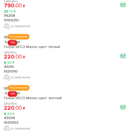
1 317
.
00
₴
790
.
00
₴
23
.
70
₴
96258
10100251
в сравнение
SECO
Рекомендуем
в наличии
-19%
Гетры SECO Master цвет: белый
270
.
00
₴
220
.
00
₴
6
.
60
₴
43010
19210110
в сравнение
SECO
Рекомендуем
в наличии
-19%
Гетры SECO Master цвет: желтый
270
.
00
₴
220
.
00
₴
6
.
60
₴
43006
19210103
в сравнение