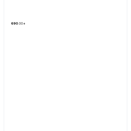
690
.
00
₴