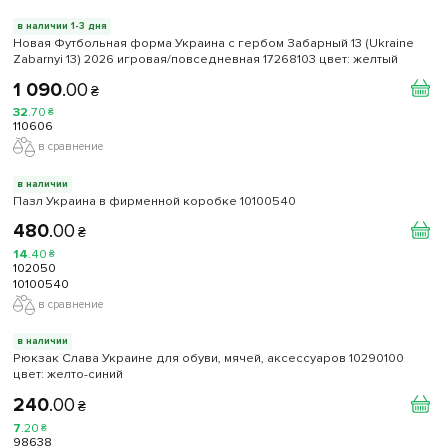
в наличии 1-3 дня
Новая Футбольная форма Украина с гербом Забарный 13 (Ukraine
Zabarnyi 13) 2026 игровая/повседневная 17268103 цвет: желтый
1 090
.
00
₴
32
.
70
₴
110606
в сравнение
в наличии
Пазл Украина в фирменной коробке 10100540
480
.
00
₴
14
.
40
₴
102050
10100540
в сравнение
в наличии
Рюкзак Слава Украине для обуви, мячей, аксессуаров 10290100
цвет: желто-синий
240
.
00
₴
7
.
20
₴
98638