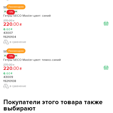
SECO
Рекомендуем
в наличии
-19%
Гетры SECO Master цвет: синий
270
.
00
₴
220
.
00
₴
6
.
60
₴
43007
19210104
в сравнение
SECO
Рекомендуем
в наличии
-19%
Гетры SECO Master цвет: темно-синий
270
.
00
₴
220
.
00
₴
6
.
60
₴
43009
19210108
в сравнение
Покупатели этого товара также
выбирают