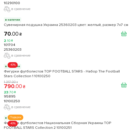
10290100
в сравнение
в наличии
Сувенирная подушка Украина 25360203 цвет: желтый, размер 7x7 см
70
.
00
₴
2
.
10
₴
101704
25360203
в сравнение
-40%
в наличии
Фигурки футболистов TOP FOOTBALL STARS - Набор The Football
Stars Collection 1 10100250
1 317
.
00
₴
790
.
00
₴
23
.
70
₴
95895
10100250
в сравнение
Подарок
в наличии
Фигурки футболистов Национальная Сборная Украины TOP
-40%
FOOTBALL STARS Collection 2 10100251