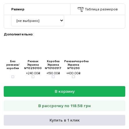
Размер
Таблица размеров
Дополнительно
:
Без
Рюкзак
Коробка
Рюкзак+коробка
рюкзака/
Украина
Украина
Украина
коробки
№10290100
№10100517
№10290
+240.00₴
+190.00₴
+430.00₴
В корзину
В рассрочку по 118.58 грн
Купить в 1 клик