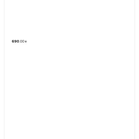
690
.
00
₴