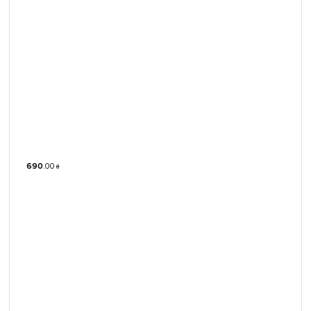
690
.
00
₴