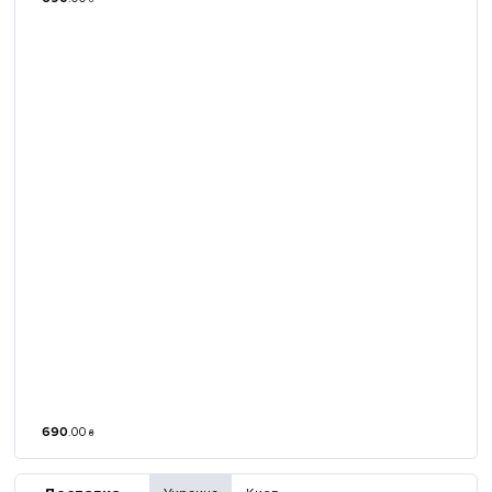
690
.
00
₴