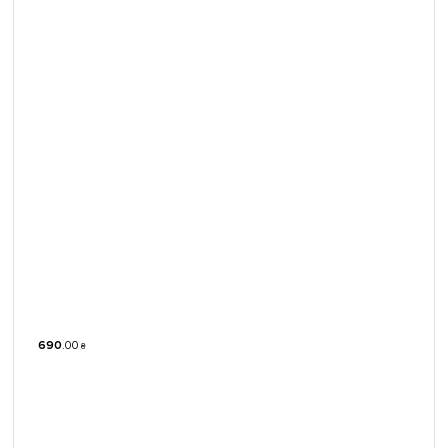
690
.
00
₴