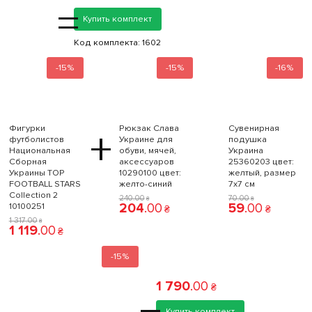
=
Купить комплект
Код комплекта:
1602
-15%
-15%
-16%
Фигурки
Рюкзак Слава
Сувенирная
+
футболистов
Украине для
подушка
Национальная
обуви, мячей,
Украина
Сборная
аксессуаров
25360203 цвет:
Украины TOP
10290100 цвет:
желтый, размер
FOOTBALL STARS
желто-синий
7x7 см
Collection 2
240
.
00
70
.
00
₴
₴
204
.
00
59
.
00
10100251
₴
₴
1 317
.
00
₴
1 119
.
00
₴
-15%
1 790
.
00
₴
Купить комплект