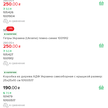
290
.
00
₴
250
.
00
₴
7
.
50
₴
105426
1001904
в сравнение
-14%
SECO
в наличии
Гетры Украина (Ukraine) темно-синие 1001912
290
.
00
₴
250
.
00
₴
7
.
50
₴
105427
1001912
в сравнение
в наличии
Коробка из дерева ХДФ Украина самозборная с крышкой размер:
25х25х10 см 10100517
190
.
00
₴
5
.
70
₴
101479
10100517
в сравнение