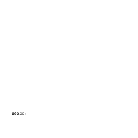
690
.
00
₴