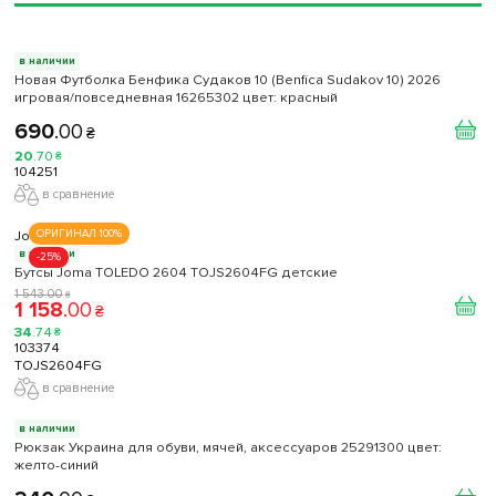
в наличии
Новая Футболка Бенфика Судаков 10 (Benfica Sudakov 10) 2026
игровая/повседневная 16265302 цвет: красный
690
.
00
₴
20
.
70
₴
104251
в сравнение
Joma
ОРИГИНАЛ 100%
в наличии
-25%
Бутсы Joma TOLEDO 2604 TOJS2604FG детские
1 543
.
00
₴
1 158
.
00
₴
34
.
74
₴
103374
TOJS2604FG
в сравнение
в наличии
Рюкзак Украина для обуви, мячей, аксессуаров 25291300 цвет:
желто-синий