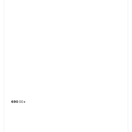
690
.
00
₴