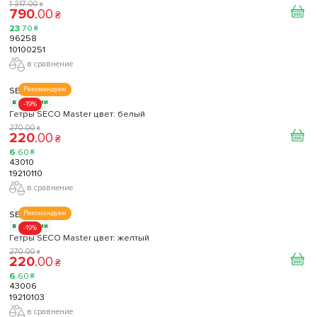
1 317
.
00
₴
790
.
00
₴
23
.
70
₴
96258
10100251
в сравнение
SECO
Рекомендуем
в наличии
-19%
Гетры SECO Master цвет: белый
270
.
00
₴
220
.
00
₴
6
.
60
₴
43010
19210110
в сравнение
SECO
Рекомендуем
в наличии
-19%
Гетры SECO Master цвет: желтый
270
.
00
₴
220
.
00
₴
6
.
60
₴
43006
19210103
в сравнение