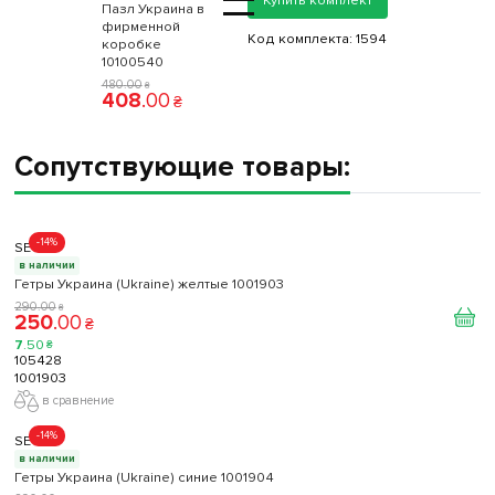
=
Купить комплект
Пазл Украина в
фирменной
Код комплекта:
1594
коробке
10100540
480
.
00
₴
408
.
00
₴
Сопутствующие товары:
-14%
SECO
в наличии
Гетры Украина (Ukraine) желтые 1001903
290
.
00
₴
250
.
00
₴
7
.
50
₴
105428
1001903
в сравнение
-14%
SECO
в наличии
Гетры Украина (Ukraine) синие 1001904