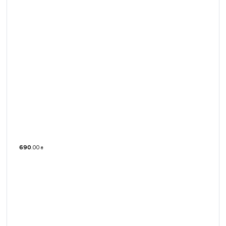
690
.
00
₴