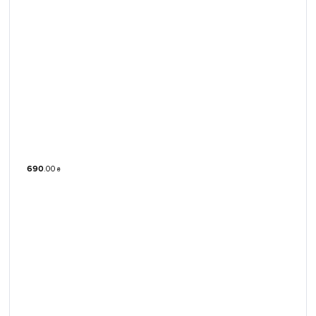
690
.
00
₴