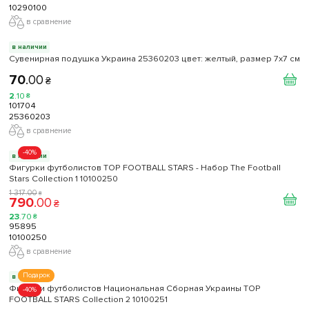
10290100
в сравнение
в наличии
Сувенирная подушка Украина 25360203 цвет: желтый, размер 7x7 см
70
.
00
₴
2
.
10
₴
101704
25360203
в сравнение
-40%
в наличии
Фигурки футболистов TOP FOOTBALL STARS - Набор The Football
Stars Collection 1 10100250
1 317
.
00
₴
790
.
00
₴
23
.
70
₴
95895
10100250
в сравнение
Подарок
в наличии
Фигурки футболистов Национальная Сборная Украины TOP
-40%
FOOTBALL STARS Collection 2 10100251