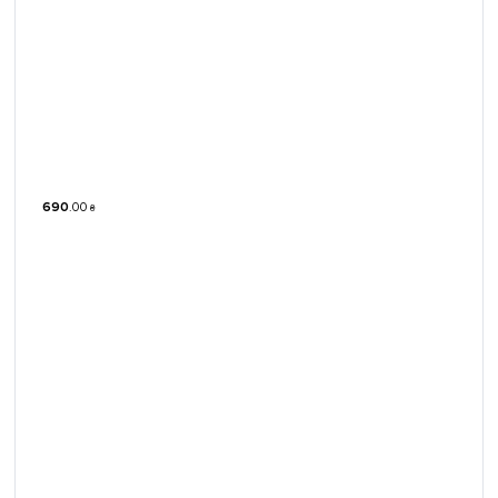
690
.
00
₴