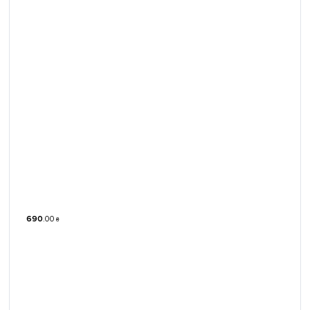
690
.
00
₴