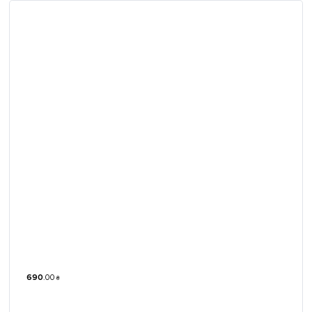
690
.
00
₴