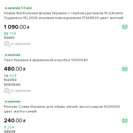
в наличии 1-3 дня
Новая Футбольная форма Украина с гербом Цыганков 15 (Ukraine
Tsygankov 15) 2026 игровая/повседневная 17268503 цвет: желтый
1 090
.
00
₴
32
.
70
₴
110610
в сравнение
в наличии
Пазл Украина в фирменной коробке 10100540
480
.
00
₴
14
.
40
₴
102050
10100540
в сравнение
в наличии
Рюкзак Слава Украине для обуви, мячей, аксессуаров 10290100
цвет: желто-синий
240
.
00
₴
7
.
20
₴
98638