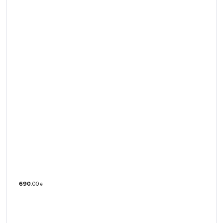
690
.
00
₴