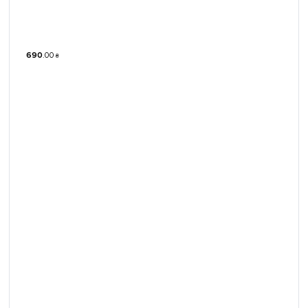
690
.
00
₴