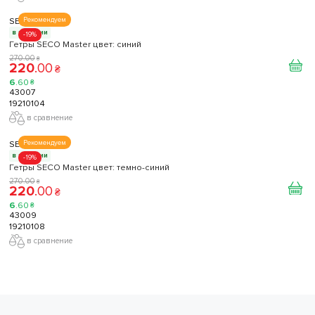
SECO
Рекомендуем
в наличии
-19%
Гетры SECO Master цвет: синий
270
.
00
₴
220
.
00
₴
6
.
60
₴
43007
19210104
в сравнение
SECO
Рекомендуем
в наличии
-19%
Гетры SECO Master цвет: темно-синий
270
.
00
₴
220
.
00
₴
6
.
60
₴
43009
19210108
в сравнение