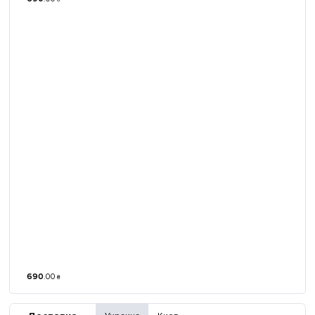
690
.
00
₴