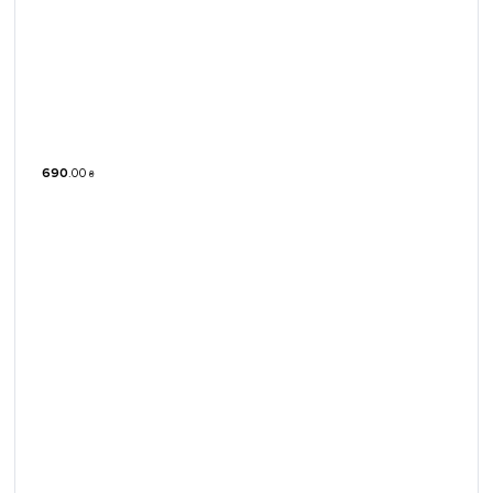
690
.
00
₴