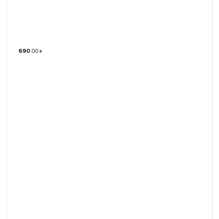
690
.
00
₴