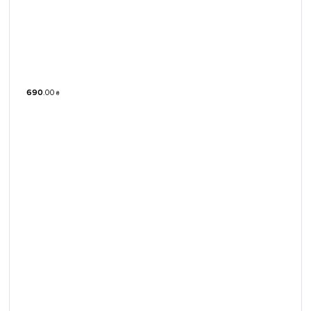
690
.
00
₴