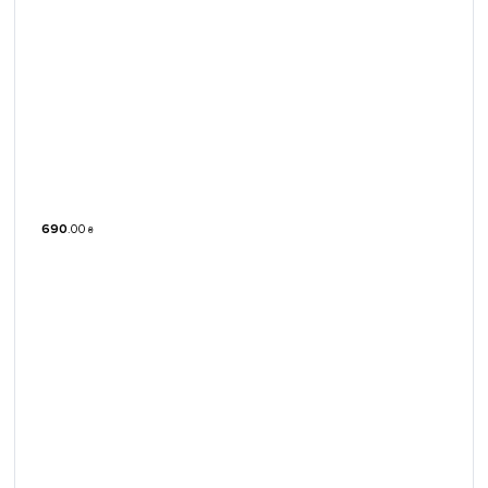
690
.
00
₴