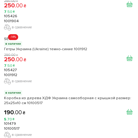
290
.
00
₴
250
.
00
₴
7
.
50
₴
105426
1001904
в сравнение
-14%
SECO
в наличии
Гетры Украина (Ukraine) темно-синие 1001912
290
.
00
₴
250
.
00
₴
7
.
50
₴
105427
1001912
в сравнение
в наличии
Коробка из дерева ХДФ Украина самозборная с крышкой размер:
25х25х10 см 10100517
190
.
00
₴
5
.
70
₴
101479
10100517
в сравнение