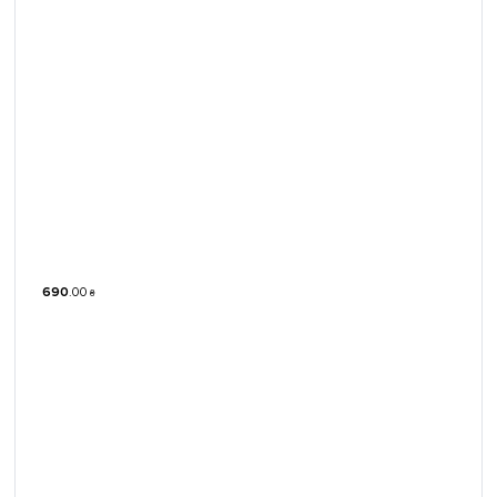
690
.
00
₴