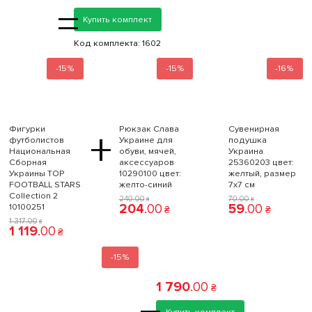
=
Купить комплект
Код комплекта:
1602
-15%
-15%
-16%
Фигурки
Рюкзак Слава
Сувенирная
+
футболистов
Украине для
подушка
Национальная
обуви, мячей,
Украина
Сборная
аксессуаров
25360203 цвет:
Украины TOP
10290100 цвет:
желтый, размер
FOOTBALL STARS
желто-синий
7x7 см
Collection 2
240
.
00
70
.
00
₴
₴
204
.
00
59
.
00
10100251
₴
₴
1 317
.
00
₴
1 119
.
00
₴
-15%
1 790
.
00
₴