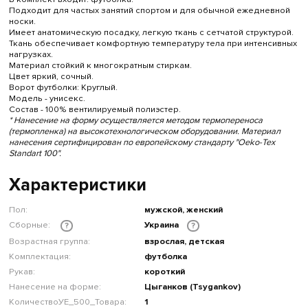
Подходит для частых занятий спортом и для обычной ежедневной
носки.
Имеет анатомическую посадку, легкую ткань с сетчатой структурой.
Ткань обеспечивает комфортную температуру тела при интенсивных
нагрузках.
Материал стойкий к многократным стиркам.
Цвет яркий, сочный.
Ворот футболки: Круглый.
Модель - унисекс.
Состав - 100% вентилируемый полиэстер.
* Нанесение на форму осуществляется методом термопереноса
(термопленка) на высокотехнологическом оборудовании. Материал
нанесения сертифицирован по европейскому стандарту "Oeko-Tex
Standart 100".
Характеристики
Пол:
мужской, женский
Сборные:
Украина
?
?
Возрастная группа:
взрослая, детская
Комплектация:
футболка
Рукав:
короткий
Нанесение на форме:
Цыганков (Tsygankov)
КоличествоУЕ_500_Товара:
1