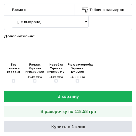
Размер
Таблица размеров
Дополнительно
:
Без
Рюкзак
Коробка
Рюкзак+коробка
рюкзака/
Украина
Украина
Украина
коробки
№10290100
№10100517
№10290
+240.00₴
+190.00₴
+430.00₴
В корзину
В рассрочку по 118.58 грн
Купить в 1 клик