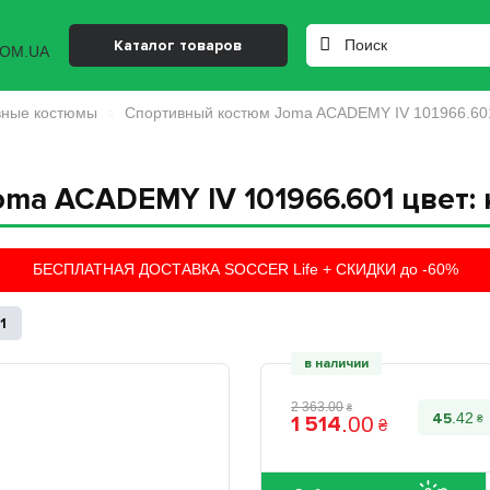
Каталог товаров
вные костюмы
Спортивный костюм Joma ACADEMY IV 101966.601
ma ACADEMY IV 101966.601 цвет:
БЕСПЛАТНАЯ ДОСТАВКА SOCCER Life + СКИДКИ до -60%
1
в наличии
2 363
.
00
₴
45
1 514
.
42
.
00
₴
₴