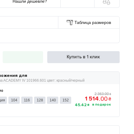
Нашли дешевле?
Таблица размеров
Купить в 1 клик
ложения для
a ACADEMY IV 101966.601 цвет: красный/черный
-10
2 363
.
00
₴
1 514
.
00
₴
ция
104
116
128
140
152
45
.
42
₴