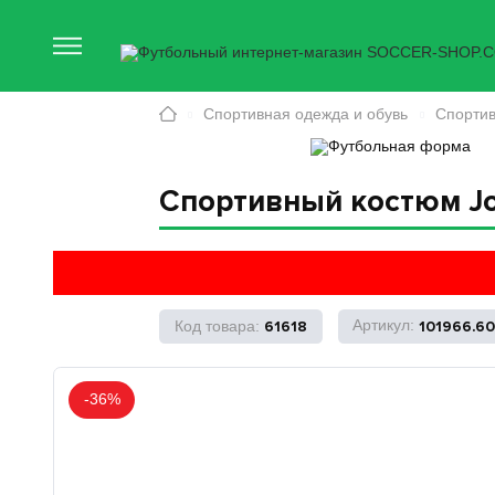
Спортивная одежда и обувь
Спорти
Спортивный костюм Jo
61618
101966.60
-36%