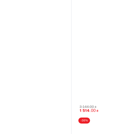
3 144
.
00
₴
1 514
.
00
₴
-36%