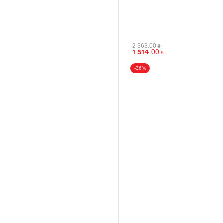
2 363
.
00
₴
1 514
.
00
₴
-36%