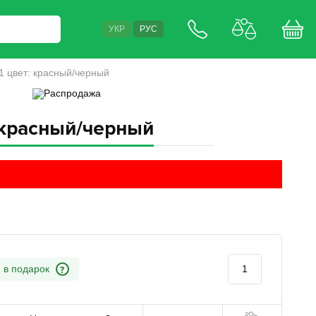
УКР
РУС
 цвет: красный/черный
 красный/черный
?