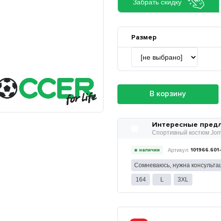
Забрать скидку
Размер
В корзину
Интересные пред
Спортивный костюм Jom
в наличии
101966.601
Сомневаюсь, нужна консульта
164
L
3XL