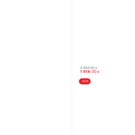
2 363
.
00
₴
1 514
.
00
₴
-52%