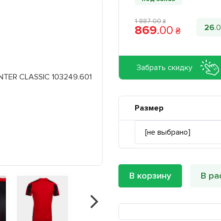
1 887
.
00
₴
26
.
0
869
.
00
₴
Забрать скидку
Размер
В корзину
В ра