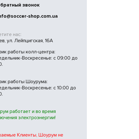
братный звонок
nfo@soccer-shop.com.ua
тите нас:
иев, ул. Лейпцигская, 16А
фик работы колл-центра:
едельник-Воскресенье: с 09:00 до
0.
фик работы Шоурума:
дельник-Воскресенье: с 10:00 до
0.
рум работает и во время
лючения электроэнергии!
жаемые Клиенты, Шоурум не