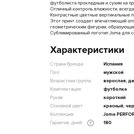
футболиста прохладным и сухим на пр
Отличный контроль влажности, всегд
Контрастные цветные вертикальные п
Этот принт создает впечатляющий оп
геометрическим фигурам, образующи
Сублимированный логотип Joma для с
Характеристики
Страна бренда:
Испания
Пол:
мужской
Возрастная группа:
взрослая, д
Комплектация:
футболка
Рукав:
короткий
Основной цвет:
красный, че
Коллекция:
Joma PERFO
Гарантия, дней:
180
?