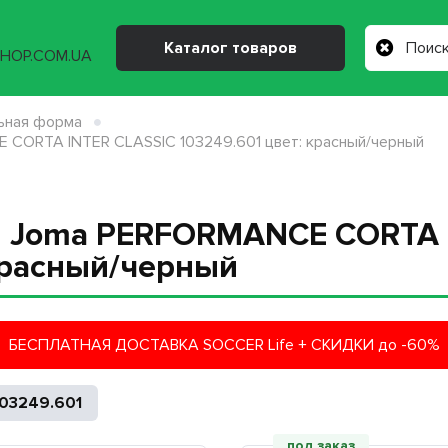
Каталог товаров
ьная форма
 CORTA INTER CLASSIC 103249.601 цвет: красный/черный
я Joma PERFORMANCE CORTA 
 красный/черный
БЕСПЛАТНАЯ ДОСТАВКА SOCCER Life + СКИДКИ до -60%
103249.601
под заказ