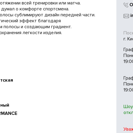
отяжении всей тренировки или матча.
О
а думал о комфорте спортсмена.
олосы сублимируют дизайн передней части.
i
тический эффект благодаря
м полосы и создающим градиент.
охранения легкости изделия.
Посе
г. К
Гра
Пон
19:0
Гра
етская
Поне
19:0
рный
Шоу
отк
RMANCE
Ува