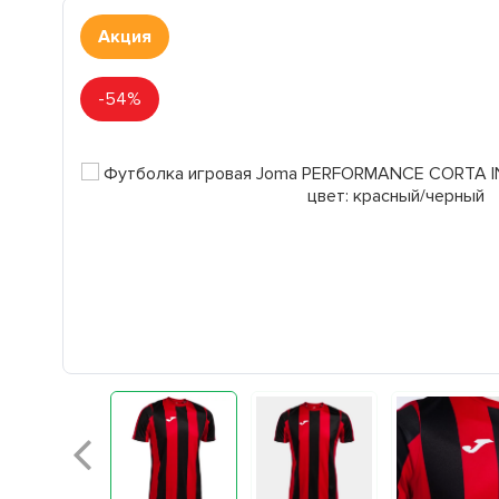
Акция
-54%