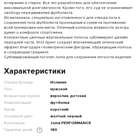
истиранию и стирке. Все это разработано для обеспечения
максимальной долговечности. Кроме того, его суд не ограничивает
свободу передвижения футболиста.
Из материала, специально изготовленного для отвода пота и
сохранения тела футболиста прохладным и сухим на протяжении
всей тренировки или матча. Отличный контроль влажности, всегда
думал о комфорте спортсмена.
Контрастные цветные вертикальные полосы сублимируют дизайн
передней части. Этот принт создает впечатляющий оптический
эффект благодаря геометрическим фигурам, образующим полосы
и создающим градиент.
Сублимированный логотип Joma для сохранения легкости изделия.
Характеристики
Страна бренда:
Испания
Пол:
мужской
Возрастная группа:
взрослая, детская
Комплектация:
футболка
Рукав:
короткий
Основной цвет:
желтый, черный
Коллекция:
Joma PERFORMANCE
Гарантия, дней:
180
?