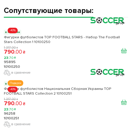
Сопутствующие товары:
-40%
в наличии
Фигурки футболистов TOP FOOTBALL STARS - Набор The Football
Stars Collection 1 10100250
1 317
.
00
₴
790
.
00
₴
23
.
70
₴
95895
10100250
в сравнение
Подарок
в наличии
Фигурки футболистов Национальная Сборная Украины TOP
-40%
FOOTBALL STARS Collection 2 10100251
1 317
.
00
₴
790
.
00
₴
23
.
70
₴
96258
10100251
в сравнение