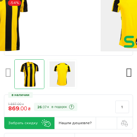
-54%
в наличии
1 887
.
00
₴
869
.
00
?
26
.
07
₴
₴
Забрать скидку
Нашли дешевле?