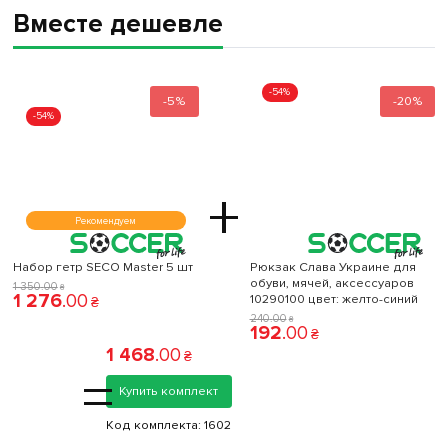
Вместе дешевле
-54%
-5%
-20%
-54%
+
Рекомендуем
Набор гетр SECO Master 5 шт
Рюкзак Слава Украине для
обуви, мячей, аксессуаров
1 350
.
00
₴
1 276
.
00
10290100 цвет: желто-синий
₴
240
.
00
₴
192
.
00
₴
1 468
.
00
₴
=
Купить комплект
Код комплекта:
1602