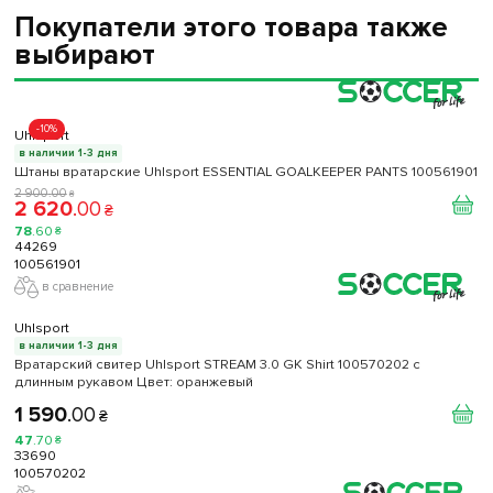
Покупатели этого товара также
выбирают
-10%
Uhlsport
в наличии 1-3 дня
Штаны вратарские Uhlsport ESSENTIAL GOALKEEPER PANTS 100561901
2 900
.
00
₴
2 620
.
00
₴
78
.
60
₴
44269
100561901
в сравнение
Uhlsport
в наличии 1-3 дня
Вратарский свитер Uhlsport STREAM 3.0 GK Shirt 100570202 с
длинным рукавом Цвет: оранжевый
1 590
.
00
₴
47
.
70
₴
33690
100570202