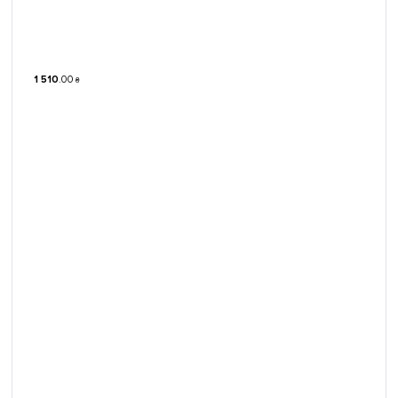
1 510
.
00
₴