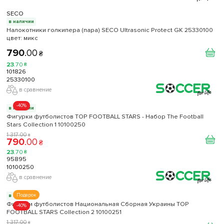
SECO
в наличии
Налокотники голкипера (пара) SECO Ultrasonic Protect GK 25330100
цвет: микс
790
.
00
₴
23
.
70
₴
101826
25330100
в сравнение
-40%
в наличии
Фигурки футболистов TOP FOOTBALL STARS - Набор The Football
Stars Collection 1 10100250
1 317
.
00
₴
790
.
00
₴
23
.
70
₴
95895
10100250
в сравнение
Подарок
в наличии
Фигурки футболистов Национальная Сборная Украины TOP
-40%
FOOTBALL STARS Collection 2 10100251
1 317
.
00
₴