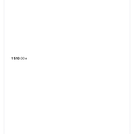
1 510
.
00
₴