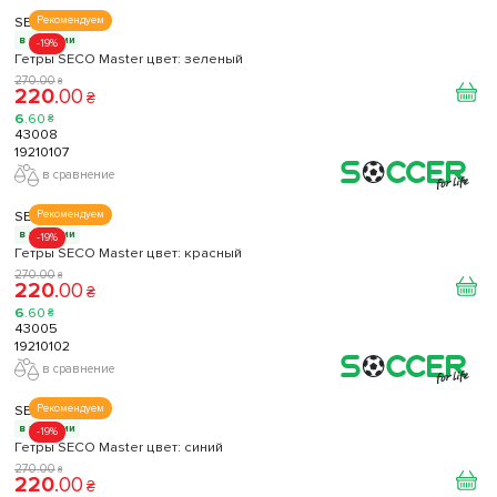
SECO
Рекомендуем
в наличии
-19%
Гетры SECO Master цвет: зеленый
270
.
00
₴
220
.
00
₴
6
.
60
₴
43008
19210107
в сравнение
SECO
Рекомендуем
в наличии
-19%
Гетры SECO Master цвет: красный
270
.
00
₴
220
.
00
₴
6
.
60
₴
43005
19210102
в сравнение
SECO
Рекомендуем
в наличии
-19%
Гетры SECO Master цвет: синий
270
.
00
₴
220
.
00
₴