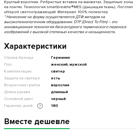
Круглый воротник. Ребристые вставки на манжетах. Защитные зоны
на локтях. Технология smartbreathe®MES (дышащая ткань). Логотип
uhlsport светоотражающий. Материал: 100% полиэстер
* Нанесение на форму осуществляется ДТФ методом на
высокотехнологичном оборудовании. DTF (Direct To Film) – это
инновационная технология бесконтурного термического переноса
изображений с высокой степенью качества и насыщенности.
Характеристики
Страна бренда:
Германия
Пол:
женский, мужской
Комплектация:
свитер
Защита на свитере:
есть
Возрастная группа:
взрослая
Длина рукава:
длинный
Основной цвет:
черный
Гарантия, дней:
180
?
Вместе дешевле