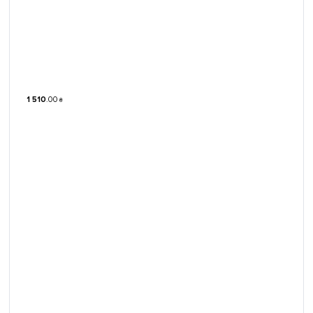
1 510
.
00
₴