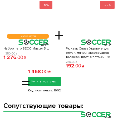
-5%
-20%
+
Рекомендуем
Набор гетр SECO Master 5 шт
Рюкзак Слава Украине для
обуви, мячей, аксессуаров
1 350
.
00
₴
1 276
.
00
10290100 цвет: желто-синий
₴
240
.
00
₴
192
.
00
₴
1 468
.
00
₴
=
Купить комплект
Код комплекта:
1602
Сопутствующие товары: