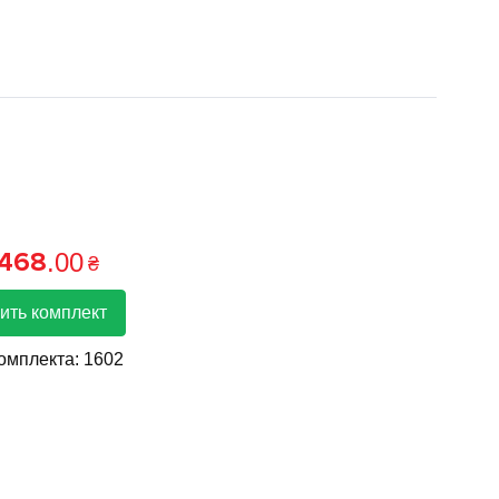
 468
.
00
₴
ить комплект
комплекта:
1602