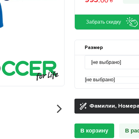
₴
Забрать скидку
Размер
[не выбрано]
Фамилии, Номера
В корзину
В ра