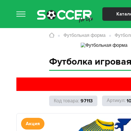
Катал
Футбольная форма
Футбол
Футболка игровая 
97113
1
Акция