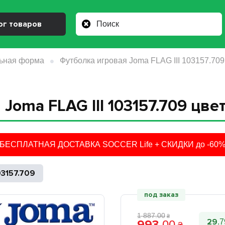
ог товаров
ьная форма
Футболка игровая Joma FLAG III 103157.709
Joma FLAG III 103157.709 цве
БЕСПЛАТНАЯ ДОСТАВКА SOCCER Life + СКИДКИ до -60
03157.709
под заказ
1 887
.
00
₴
29
993
.
7
.
00