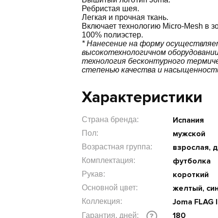
Ребристая шея.
Легкая и прочная ткань.
Включает технологию Micro-Mesh в з
100% полиэстер.
* Нанесение на форму осуществля
высокотехнологичном оборудовании. 
технология бесконтурного термиче
степенью качества и насыщенност
Характеристики
Страна бренда:
Испания
Пол:
мужской
Возрастная группа:
взрослая, 
Комплектация:
футболка
Рукав:
короткий
Основной цвет:
желтый, си
Коллекция:
Joma FLAG II
180
Гарантия, дней:
?