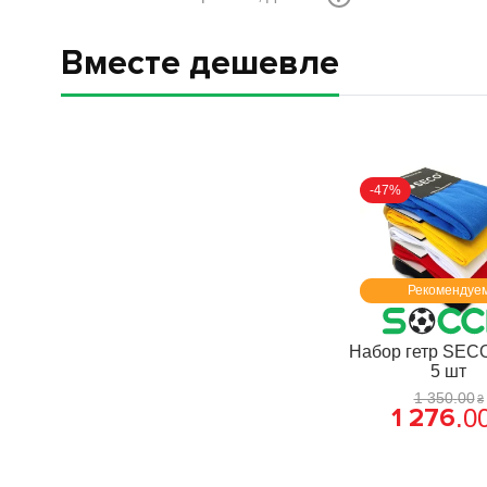
Вместе дешевле
-47%
Рекомендуе
Набор гетр SECO
5 шт
1 350
.
00
₴
1 276
.
0