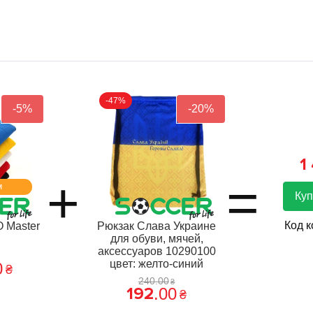
-47%
-5%
-20%
1
+
=
м
Куп
Код 
 Master
Рюкзак Слава Украине
для обуви, мячей,
аксессуаров 10290100
цвет: желто-синий
0
₴
240
.
00
₴
192
.
00
₴