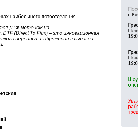
Посе
г. К
онах наибольшего потоотделения.
Гра
ется ДТФ методом на
Пон
DTF (Direct To Film) – это инновационная
19:0
ского переноса изображений с высокой
и.
Гра
Пон
19:0
Шоу
отк
детская
Ува
раб
тре
ний
I