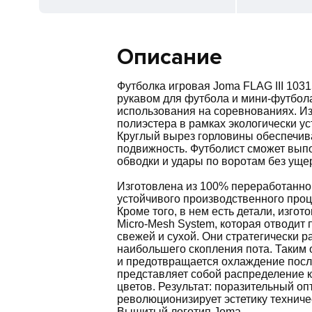
Описание
Футболка игровая Joma FLAG III 1031
рукавом для футбола и мини-футбол
использования на соревнованиях. И
полиэстера в рамках экологически у
Круглый вырез горловины обеспечива
подвижность. Футболист сможет вып
обводки и удары по воротам без ущ
Изготовлена из 100% переработанног
устойчивого производственного проце
Кроме того, в нем есть детали, изго
Micro-Mesh System, которая отводит 
свежей и сухой. Они стратегически р
наибольшего скопления пота. Таким
и предотвращается охлаждение посл
представляет собой распределение к
цветов. Результат: поразительный оп
революционизирует эстетику техниче
Вышитый логотип Joma.