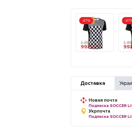
Акция
Акц
-47%
-47
1 887
.
00
1 8
₴
993
99
.
00
₴
Доставка
Укра
Новая почта
Подписка SOCCER Li
Укрпочта
Подписка SOCCER Li