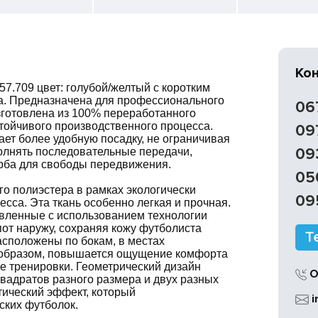
Ко
57.709 цвет: голубой/желтый с коротким
а. Предназначена для профессионального
06
зготовлена из 100% переработанного
стойчивого производственного процесса.
09
ет более удобную посадку, не ограничивая
09
олнять последовательные передачи,
ерба для свободы передвижения.
05
о полиэстера в рамках экологически
09
сса. Эта ткань особенно легкая и прочная.
товленные с использованием технологии
пот наружу, сохраняя кожу футболиста
асположены по бокам, в местах
 образом, повышается ощущение комфорта
е тренировки. Геометрический дизайн
О
вадратов разного размера и двух разных
тический эффект, который
i
ских футболок.