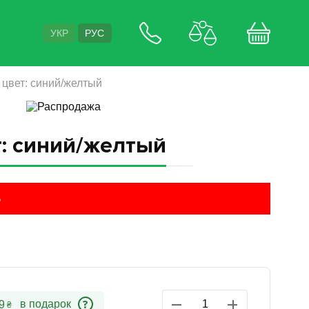
УКР
РУС
 цвет: синий/желтый
т: синий/желтый
%
?
9
₴