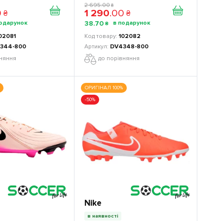
продукція
2 695
.
00
₴
0
1 290
.
00
₴
₴
38
.
70
₴
02081
102082
344-800
DV4348-800
вняння
до порівняння
ОРИГІНАЛ 100%
-50%
Nike
в наявності