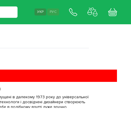
УКР
РУС
и
пущені в далекому 1973 року до універсальної
 технологи і досвідчені дизайнери створюють
ебе в подібному взутті дуже зручно.