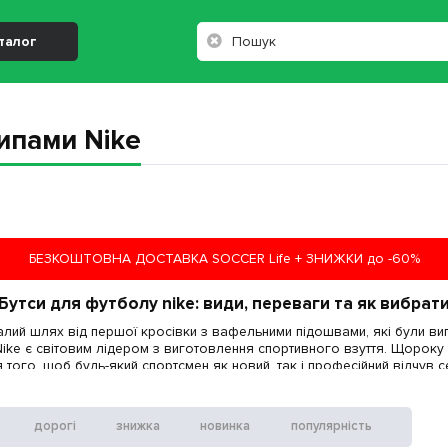
талог
ипами Nike
БЕЗКОШТОВНА ДОСТАВКА SOCCER Life + ЗНИЖКИ до -60%
Бутси для футболу nike: види, переваги та як вибрат
алий шлях від першої кросівки з вафельними підошвами, які були ви
Nike є світовим лідером з виготовлення спортивного взуття. Щороку
того, щоб будь-який спортсмен як новий, так і професійний відчув с
nike через їх переваг:
дорогі
знижка
новинка
популярність