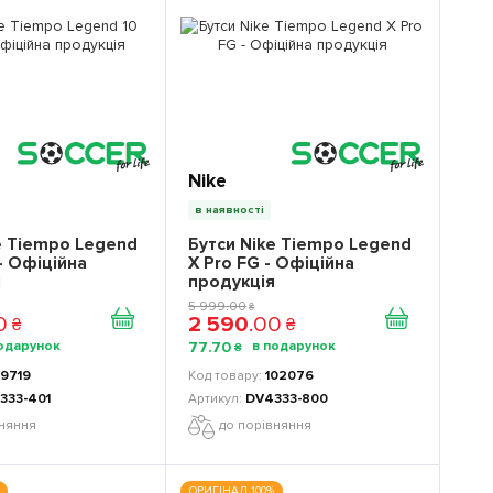
Nike
в наявності
e Tiempo Legend
Бутси Nike Tiempo Legend
 - Офіційна
X Pro FG - Офіційна
я
продукція
5 999
.
00
₴
0
2 590
.
00
₴
₴
77
.
70
₴
9719
102076
333-401
DV4333-800
вняння
до порівняння
ОРИГІНАЛ 100%