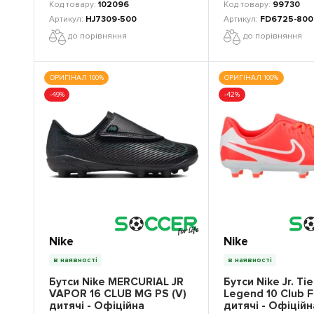
102096
99730
HJ7309-500
FD6725-800
до порівняння
до порівняння
ОРИГІНАЛ 100%
ОРИГІНАЛ 100%
-49%
-42%
Nike
Nike
в наявності
в наявності
Бутси Nike MERCURIAL JR
Бутси Nike Jr. T
VAPOR 16 CLUB MG PS (V)
Legend 10 Club 
дитячі - Офіційна
дитячі - Офіційн