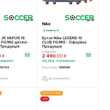
Nike
в наявності
e JR VAPOR 16
Бутси Nike LEGEND 10
FG/MG дитячі -
CLUB FG/MG - Офіційна
 Продукція
Продукція
3 792
.
00
₴
0
2 490
.
00
₴
₴
74
.
70
₴
06742
106596
вняння
до порівняння
ОРИГІНАЛ 100%
-57%