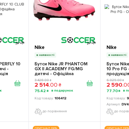
Nike
Nike
в наявності
в наявності
PERFLY 10
Бутси Nike JR PHANTOM
Бутси Nik
чі -
GX II ACADEMY FG/MG
10 Pro FG
кція
дитячі - Офіційна
продукці
Продукція
3 428
.
00
6 029
.
00
₴
₴
2 514
.
00
2 590
.
0
₴
75
.
42
77
.
70
₴
₴
106412
9
DV4
до порівняння
до порі
ОРИГІНАЛ 100%
ОРИГІНАЛ 100%