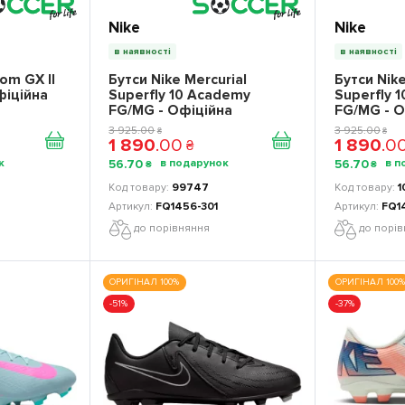
Nike
Nike
в наявності
в наявності
om GX II
Бутси Nike Mercurial
Бутси Nike
фіційна
Superfly 10 Academy
Superfly 
FG/MG - Офіційна
FG/MG - О
продукція
продукці
3 925
.
00
3 925
.
00
₴
₴
1 890
.
00
1 890
.
0
₴
56
.
70
56
.
70
₴
₴
99747
1
FQ1456-301
FQ1
до порівняння
до порі
ОРИГІНАЛ 100%
ОРИГІНАЛ 100%
-51%
-37%