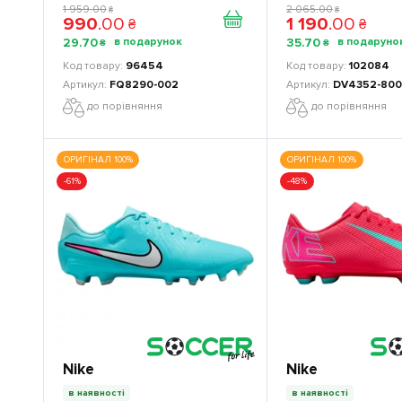
продукція
продукція
1 959
.
00
2 065
.
00
₴
₴
990
.
00
1 190
.
00
₴
₴
29
.
70
35
.
70
₴
₴
96454
102084
FQ8290-002
DV4352-80
до порівняння
до порівняння
ОРИГІНАЛ 100%
ОРИГІНАЛ 100%
-61%
-48%
Nike
Nike
в наявності
в наявності