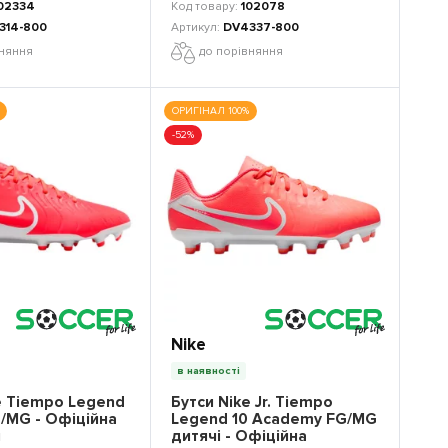
02334
102078
314-800
DV4337-800
вняння
до порівняння
ОРИГІНАЛ 100%
-52%
Nike
в наявності
e Tiempo Legend
Бутси Nike Jr. Tiempo
G/MG - Офіційна
Legend 10 Academy FG/MG
я
дитячі - Офіційна