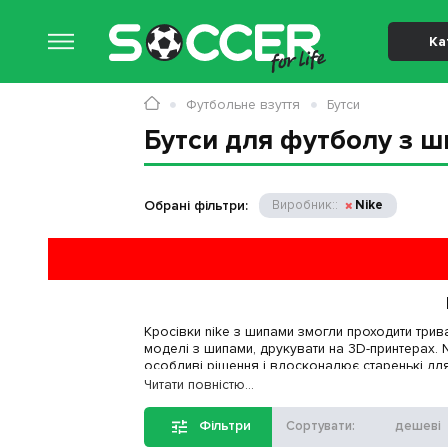
Ка
Футбольне взуття
Бутси
Бутси для футболу з ш
Виробник:
Nike
Кросівки nike з шипами змогли проходити трив
моделі з шипами, друкувати на 3D-принтерах. 
особливі рішення і вдосконалює старенькі для 
Читати повністю...
Користувачі воліють купити бутси для футболу 
зносостійкість і надійність,
Фільтри
Сортувати:
дешеві
універсальність,
амортизація,