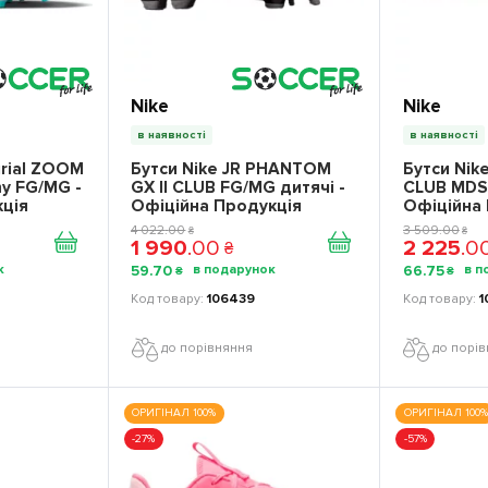
Nike
Nike
в наявності
в наявності
urial ZOOM
Бутси Nike JR PHANTOM
Бутси Nik
y FG/MG -
GX II CLUB FG/MG дитячі -
CLUB MDS 
кція
Офіційна Продукція
Офіційна
4 022
.
00
3 509
.
00
₴
₴
1 990
.
00
2 225
.
0
₴
59
.
70
66
.
75
₴
₴
106439
1
до порівняння
до порі
ОРИГІНАЛ 100%
ОРИГІНАЛ 100%
-27%
-57%