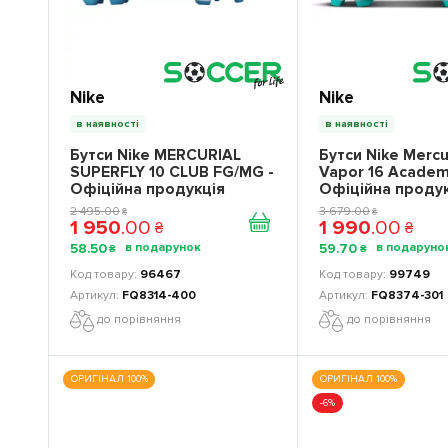
Nike
Nike
в наявності
в наявності
Бутси Nike MERCURIAL
Бутси Nike Merc
SUPERFLY 10 CLUB FG/MG -
Vapor 16 Academ
Офіційна продукція
Офіційна проду
2 495
.
00
3 679
.
00
₴
₴
1 950
.
00
1 990
.
00
₴
₴
58
.
50
59
.
70
₴
₴
96467
99749
FQ8314-400
FQ8374-301
до порівняння
до порівняння
ОРИГІНАЛ 100%
ОРИГІНАЛ 100%
-6%