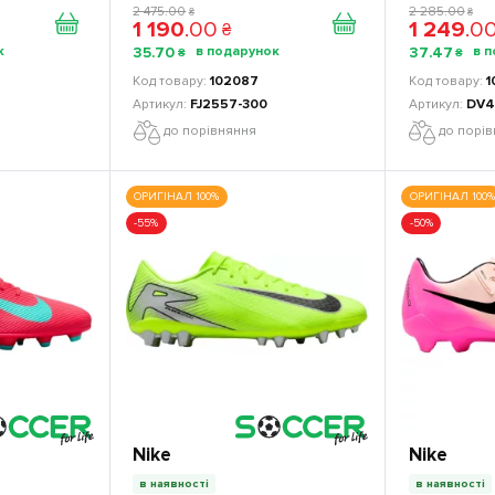
2 475
.
00
2 285
.
00
₴
₴
1 190
.
00
1 249
.
0
₴
35
.
70
37
.
47
₴
₴
102087
1
0
FJ2557-300
DV4
до порівняння
до порі
ОРИГІНАЛ 100%
ОРИГІНАЛ 100%
-55%
-50%
Nike
Nike
в наявності
в наявності