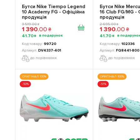
Бутси Nike Tiempo Legend
Бутси Nike Mercu
10 Academy FG - Офіційна
16 Club FG/MG -
продукція
продукція
3 519
.
00
2 695
.
00
₴
₴
1 390
.
00
1 390
.
00
₴
₴
41
.
70
41
.
70
₴
₴
99720
102336
DV4337-401
FQ8441-800
до порівняння
до порівняння
ОРИГІНАЛ 100%
ОРИГІНАЛ 100%
-50%
-51%