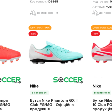
106365
1
FQ8
до порівняння
до порі
ОРИГІНАЛ 100%
ОРИГІНАЛ 100%
-52%
-45%
Nike
Nike
в наявності
в наявності
iempo
Бутси Nike Phantom GX II
Бутси Nik
FG/MG
Club FG/MG - Офіційна
10 Club F
а
продукція
продукці