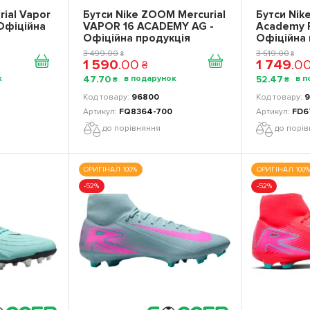
rial Vapor
Бутси Nike ZOOM Mercurial
Бутси Nik
 Офіційна
VAPOR 16 ACADEMY AG -
Academy 
Офіційна продукція
Офіційна 
3 499
.
00
3 519
.
00
₴
₴
1 590
.
00
1 749
.
0
₴
47
.
70
52
.
47
₴
₴
96800
9
FQ8364-700
FD6
до порівняння
до порі
ОРИГІНАЛ 100%
ОРИГІНАЛ 100%
-52%
-52%