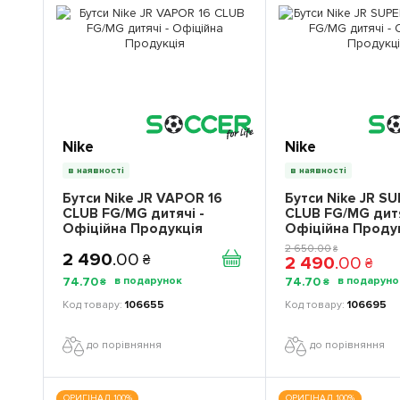
Nike
Nike
в наявності
в наявності
Бутси Nike JR VAPOR 16
Бутси Nike JR SU
CLUB FG/MG дитячі -
CLUB FG/MG дитя
Офіційна Продукція
Офіційна Проду
2 650
.
00
₴
2 490
.
00
2 490
.
00
₴
₴
74
.
70
74
.
70
₴
₴
106655
106695
до порівняння
до порівняння
ОРИГІНАЛ 100%
ОРИГІНАЛ 100%