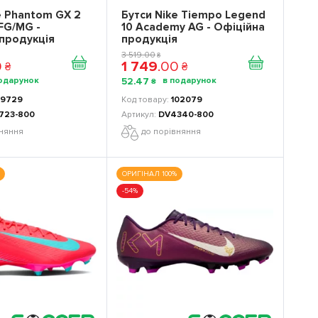
e Phantom GX 2
Бутси Nike Tiempo Legend
FG/MG -
10 Academy AG - Офіційна
продукція
продукція
3 519
.
00
₴
0
1 749
.
00
₴
₴
52
.
47
₴
9729
102079
723-800
DV4340-800
вняння
до порівняння
ОРИГІНАЛ 100%
-54%