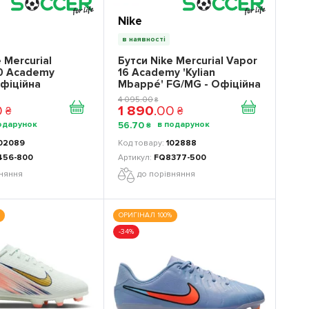
Nike
в наявності
 Mercurial
Бутси Nike Mercurial Vapor
10 Academy
16 Academy 'Kylian
фіційна
Mbappé' FG/MG - Офіційна
я
продукція
4 095
.
00
₴
0
1 890
.
00
₴
₴
56
.
70
₴
02089
102888
456-800
FQ8377-500
вняння
до порівняння
ОРИГІНАЛ 100%
-34%