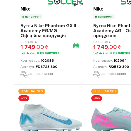
Nike
Nike
в наявності
в наявності
Бутси Nike Phantom GX II
Бутси Nike Phant
Academy FG/MG -
Academy AG - О
Офіційна продукція
продукція
3 519
.
00
3 595
.
00
₴
₴
1 749
.
00
1 749
.
00
₴
₴
52
.
47
52
.
47
₴
₴
102086
102094
FD6723-300
FJ2552-300
до порівняння
до порівняння
ОРИГІНАЛ 100%
ОРИГІНАЛ 100%
-22%
-46%