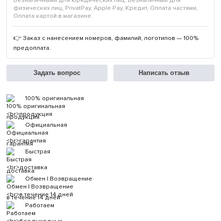
Безналичными для юридических лиц, Безналичный для
физических лиц, PrivatPay, Apple Pay, Кредит, Оплата частями,
Оплата картой в магазине.
👉 Заказ с нанесением номеров, фамилий, логотипов — 100%
предоплата.
Задать вопрос
Написать отзыв
100% оригинальная
продукция
Официальная
гарантия
Быстрая
доставка
Обмен | Возвращение
в течение 14 дней
Работаем