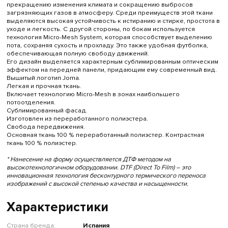
прекращению изменения климата и сокращению выбросов
загрязняющих газов в атмосферу. Среди преимуществ этой ткани
выделяются высокая устойчивость к истиранию и стирке, простота в
уходе и легкость. С другой стороны, по бокам используется
технология Micro-Mesh System, которая способствует выделению
пота, сохраняя сухость и прохладу. Это также удобная футболка,
обеспечивающая полную свободу движений.
Его дизайн выделяется характерным сублимированным оптическим
эффектом на передней панели, придающим ему современный вид.
Вышитый логотип Joma.
Легкая и прочная ткань.
Включает технологию Micro-Mesh в зонах наибольшего
потоотделения.
Сублимированный фасад.
Изготовлен из переработанного полиэстера.
Свобода передвижения.
Основная ткань 100 % переработанный полиэстер. Контрастная
ткань 100 % полиэстер.
* Нанесение на форму осуществляется ДТФ методом на
высокотехнологичном оборудовании. DTF (Direct To Film) – это
инновационная технология бесконтурного термического переноса
изображений с высокой степенью качества и насыщенности.
Характеристики
Страна бренда:
Испания