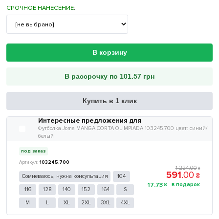
СРОЧНОЕ НАНЕСЕНИЕ
:
В корзину
В рассрочку по 101.57 грн
Купить в 1 клик
Интересные предложения для
Футболка Joma MANGA CORTA OLIMPIADA 103245.700 цвет: синий/
белый
под заказ
103245.700
1 224
.
00
₴
591
.
00
₴
Сомневаюсь, нужна консультация
104
17
.
73
₴
116
128
140
152
164
S
M
L
XL
2XL
3XL
4XL