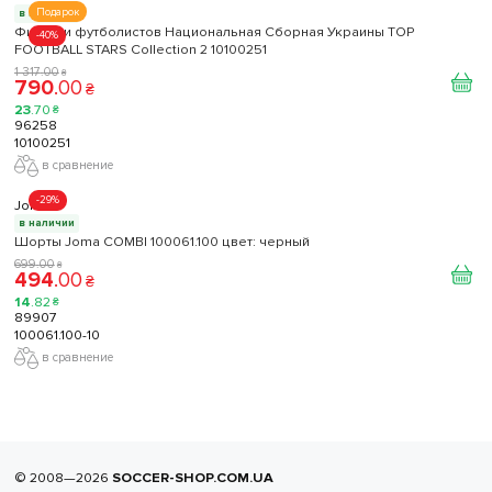
Подарок
в наличии
Фигурки футболистов Национальная Сборная Украины TOP
-40%
FOOTBALL STARS Collection 2 10100251
1 317
.
00
₴
790
.
00
₴
23
.
70
₴
96258
10100251
в сравнение
-29%
Joma
в наличии
Шорты Joma COMBI 100061.100 цвет: черный
699
.
00
₴
494
.
00
₴
14
.
82
₴
89907
100061.100-10
в сравнение
© 2008—2026
SOCCER-SHOP.COM.UA