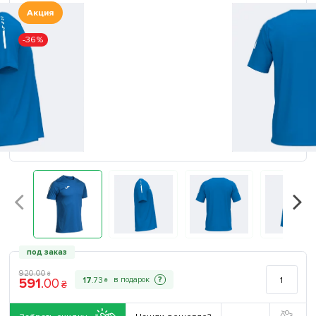
Акция
-36%
под заказ
920
.
00
₴
591
.
00
?
17
.
73
₴
₴