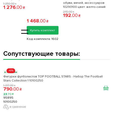
обуви, мячей, аксессуаров
1 350
.
00
₴
1 276
.
00
10290100 цвет: желто-синий
₴
240
.
00
₴
192
.
00
₴
1 468
.
00
₴
=
Купить комплект
Код комплекта:
1602
Сопутствующие товары:
-40%
в наличии
Фигурки футболистов TOP FOOTBALL STARS - Набор The Football
Stars Collection 1 10100250
1 317
.
00
₴
790
.
00
₴
23
.
70
₴
95895
10100250
в сравнение