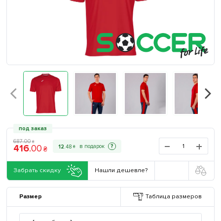
под заказ
687
.
00
₴
416
.
00
?
12
.
48
₴
₴
Забрать скидку
Нашли дешевле?
Размер
Таблица размеров