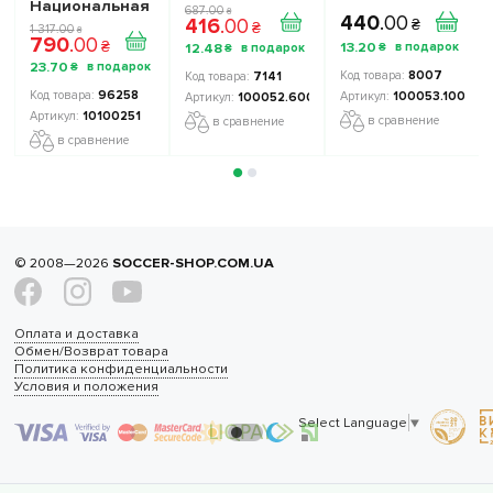
100052.600
черные
Национальная
687
.
00
₴
440
.
00
416
.
00
красная
Сборная
₴
₴
1 317
.
00
₴
790
.
00
Украины TOP
₴
13
.
20
12
.
48
₴
₴
FOOTBALL
23
.
70
₴
STARS
8007
7141
Collection 2
96258
100053.100
100052.600
10100251
10100251
в сравнение
в сравнение
в сравнение
© 2008—2026
SOCCER-SHOP.COM.UA
Оплата и доставка
Обмен/Возврат товара
Политика конфиденциальности
Условия и положения
Select Language
▼