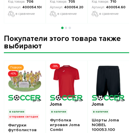
706
705
710
400054.100
400054.200
400054.600
в сравнение
в сравнение
в сравнение
Покупатели этого товара также
выбирают
-39%
Подарок
-40%
Joma
Joma
в наличии
в наличии
в наличии
отправим сегодня
Футболка
Шорты Joma
игровая Joma
NOBEL
Фигурки
Combi
100053.100
футболистов