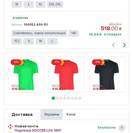
M
L
XL
2XL-3XL
в наличии
687
.
00
100052.600-53
₴
518
.
00
₴
Сомневаюсь, нужна консультация
140
15
.
54
₴
152
S
M
L
-39%
-39%
-39%
Акция
Акция
Акция
687
.
00
687
.
00
687
.
00
₴
₴
₴
416
.
00
416
.
00
416
.
00
₴
₴
₴
Доставка
Украина
Киев
Новая почта
бесплатно
Подписка SOCCER Life 365*