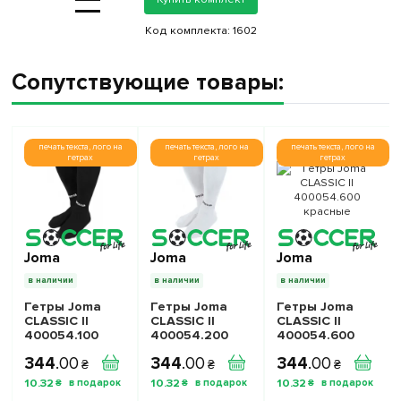
=
Код комплекта:
1602
Сопутствующие товары:
печать текста, лого на
печать текста, лого на
печать текста, лого на
гетрах
гетрах
гетрах
Joma
Joma
Joma
в наличии
в наличии
в наличии
Гетры Joma
Гетры Joma
Гетры Joma
CLASSIC II
CLASSIC II
CLASSIC II
400054.100
400054.200
400054.600
черные
белые
красные
344
.
00
344
.
00
344
.
00
₴
₴
₴
10
.
32
10
.
32
10
.
32
₴
₴
₴