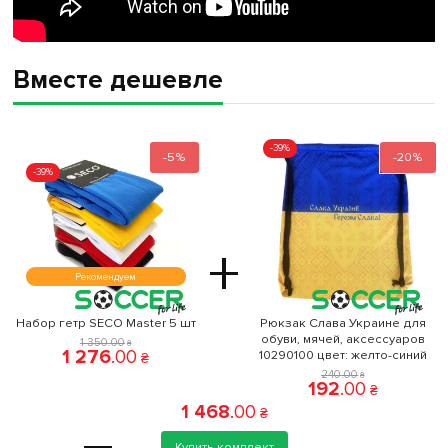
Вместе дешевле
-39%
-5%
-20%
-39%
+
Рекомендуем
Набор гетр SECO Master 5 шт
Рюкзак Слава Украине для
обуви, мячей, аксессуаров
1 350
.
00
₴
1 276
.
00
10290100 цвет: желто-синий
₴
240
.
00
₴
192
.
00
₴
1 468
.
00
₴
Купить комплект