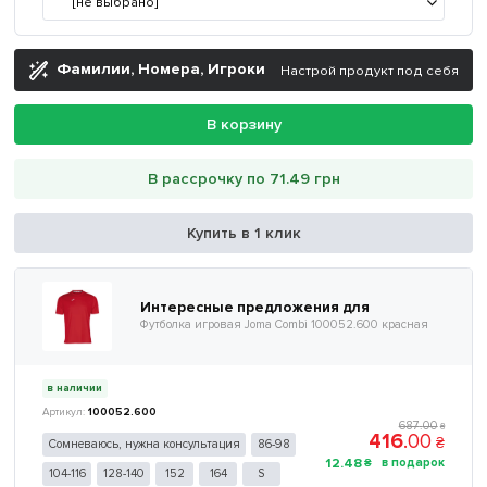
[не выбрано]
Фамилии, Номера, Игроки
Настрой продукт под себя
В корзину
В рассрочку по 71.49 грн
Купить в 1 клик
Интересные предложения для
Футболка игровая Joma Combi 100052.600 красная
в наличии
100052.600
687
.
00
₴
416
.
00
₴
Сомневаюсь, нужна консультация
86-98
12
.
48
₴
104-116
128-140
152
164
S