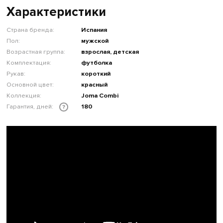
Характеристики
Страна бренда:
Испания
Пол:
мужской
Возрастная группа:
взрослая, детская
Комплектация:
футболка
Рукав:
короткий
Основной цвет:
красный
Коллекция:
Joma Combi
Гарантия, дней:
180
?