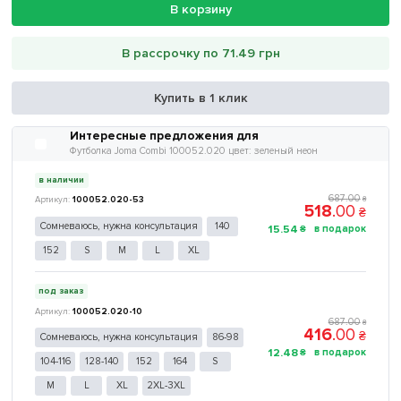
В корзину
В рассрочку по 71.49 грн
Купить в 1 клик
Интересные предложения для
Футболка Joma Combi 100052.020 цвет: зеленый неон
в наличии
687
.
00
100052.020-53
₴
518
.
00
₴
Сомневаюсь, нужна консультация
140
15
.
54
₴
152
S
M
L
XL
под заказ
100052.020-10
687
.
00
₴
416
.
00
₴
Сомневаюсь, нужна консультация
86-98
12
.
48
₴
104-116
128-140
152
164
S
M
L
XL
2XL-3XL