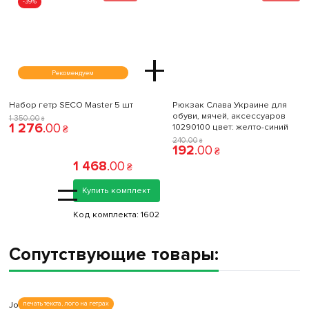
-39%
+
Рекомендуем
Набор гетр SECO Master 5 шт
Рюкзак Слава Украине для
обуви, мячей, аксессуаров
1 350
.
00
₴
1 276
.
00
10290100 цвет: желто-синий
₴
240
.
00
₴
192
.
00
₴
1 468
.
00
₴
=
Купить комплект
Код комплекта:
1602
Сопутствующие товары:
Joma
печать текста, лого на гетрах