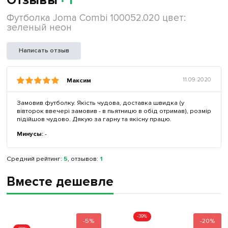
Отзывы
· 1
Футболка Joma Combi 100052.020 цвет:
зеленый неон
Написать отзыв
Максим
11.09.2020
Замовив футболку. Якість чудова, доставка швидка (у
вівторок ввечері замовив - в пьятницю в обід отримав), розмір
підійшов чудово. Дякую за гарну та якісну працю.
Минусы:
-
Средний рейтинг:
5
, отзывов:
1
Вместе дешевле
-39%
-5%
-20%