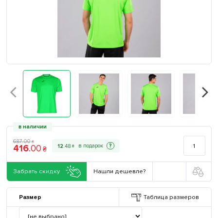
в наличии
687
.
00
₴
416
.
00
?
12
.
48
₴
₴
Забрать скидку
Нашли дешевле?
Размер
Таблица размеров