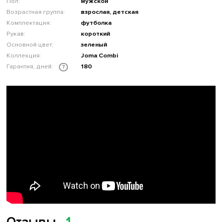
Пол:
мужской
Возрастная группа:
взрослая, детская
Комплектация:
футболка
Рукав:
короткий
Основной цвет:
зеленый
Коллекция:
Joma Combi
Гарантия, дней:
180
?