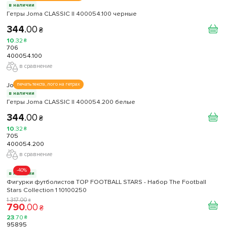
в наличии
Гетры Joma CLASSIC II 400054.100 черные
344
.
00
₴
10
.
32
₴
706
400054.100
в сравнение
Joma
печать текста, лого на гетрах
в наличии
Гетры Joma CLASSIC II 400054.200 белые
344
.
00
₴
10
.
32
₴
705
400054.200
в сравнение
-40%
в наличии
Фигурки футболистов TOP FOOTBALL STARS - Набор The Football
Stars Collection 1 10100250
1 317
.
00
₴
790
.
00
₴
23
.
70
₴
95895