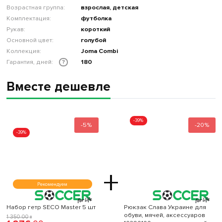
Возрастная группа:
взрослая, детская
Комплектация:
футболка
Рукав:
короткий
Основной цвет:
голубой
Коллекция:
Joma Combi
Гарантия, дней:
180
?
Вместе дешевле
-39%
-5%
-20%
-39%
+
Рекомендуем
Набор гетр SECO Master 5 шт
Рюкзак Слава Украине для
обуви, мячей, аксессуаров
1 350
.
00
₴