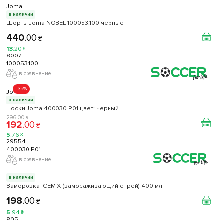
Joma
в наличии
Шорты Joma NOBEL 100053.100 черные
440
.
00
₴
13
.
20
₴
8007
100053.100
в сравнение
-35%
Joma
в наличии
Носки Joma 400030.P01 цвет: черный
296
.
00
₴
192
.
00
₴
5
.
76
₴
29554
400030.P01
в сравнение
в наличии
Заморозка ICEMIX (замораживающий спрей) 400 мл
198
.
00
₴
5
.
94
₴
805