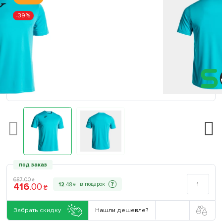
-39%
под заказ
687
.
00
₴
416
.
00
?
12
.
48
₴
₴
Забрать скидку
Нашли дешевле?