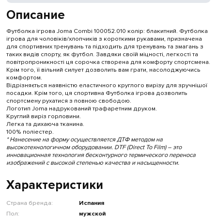
Описание
Футболка ігрова Joma Combi 100052.010 колір: блакитний. Футболка
ігрова для чоловіків/хлопчиків з короткими рукавами, призначена
для спортивних тренувань та підходить для тренувань та змагань з
таких видів спорту, як футбол. Завдяки своїй міцності, легкості та
повітропроникності ця сорочка створена для комфорту спортсмена.
Крім того, її вільний силует дозволить вам грати, насолоджуючись
комфортом.
Відрізняється наявністю еластичного круглого вирізу для зручнішої
посадки. Крім того, ця спортивна Футболка ігрова дозволить
спортсмену рухатися з повною свободою.
Логотип Joma надрукований трафаретним друком.
Круглий виріз горловини.
Легка та дихаюча тканина.
100% поліестер.
* Нанесение на форму осуществляется ДТФ методом на
высокотехнологичном оборудовании. DTF (Direct To Film) – это
инновационная технология бесконтурного термического переноса
изображений с высокой степенью качества и насыщенности.
Характеристики
Страна бренда:
Испания
Пол:
мужской