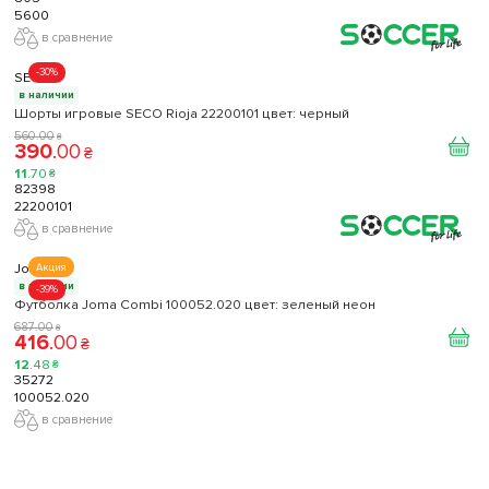
5600
в сравнение
-30%
SECO
в наличии
Шорты игровые SECO Rioja 22200101 цвет: черный
560
.
00
₴
390
.
00
₴
11
.
70
₴
82398
22200101
в сравнение
Joma
Акция
в наличии
-39%
Футболка Joma Combi 100052.020 цвет: зеленый неон
687
.
00
₴
416
.
00
₴
12
.
48
₴
35272
100052.020
в сравнение