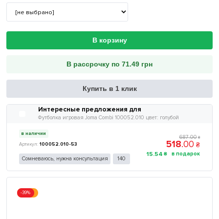
В корзину
В рассрочку по 71.49 грн
Купить в 1 клик
Интересные предложения для
Футболка игровая Joma Combi 100052.010 цвет: голубой
в наличии
687
.
00
₴
518
.
00
₴
100052.010-53
15
.
54
₴
Сомневаюсь, нужна консультация
140
-39%
Акция