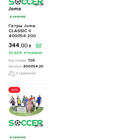
Joma
в наличии
Гетры Joma
CLASSIC II
400054.200
белые
344
.
00
₴
10
.
32
₴
705
400054.200
в сравнение
-40%
в наличии