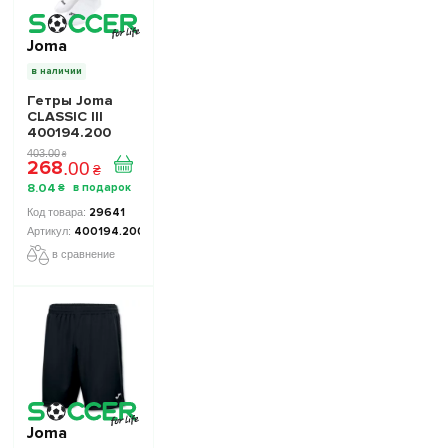
Joma
в наличии
Гетры Joma
CLASSIC III
400194.200
белые
403
.
00
₴
268
.
00
₴
8
.
04
₴
29641
400194.200
в сравнение
Joma