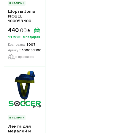
в наличии
Шорты Joma
NOBEL
100053.100
черные
440
.
00
₴
13
.
20
₴
8007
100053.100
в сравнение
в наличии
Лента для
медалей и