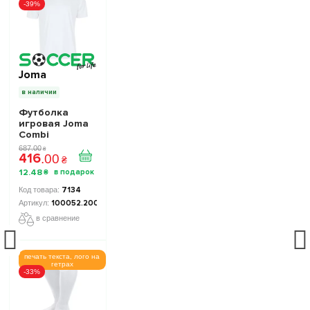
-39%
Joma
в наличии
Футболка
игровая Joma
Combi
100052.200
687
.
00
₴
416
белая
.
00
₴
12
.
48
₴
7134
100052.200
в сравнение
печать текста, лого на
гетрах
-33%