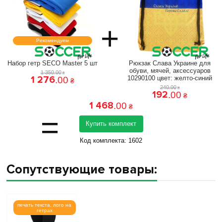
+
Рекомендуем
Набор гетр SECO Master 5 шт
Рюкзак Слава Украине для
обуви, мячей, аксессуаров
1 350
.
00
₴
1 276
10290100 цвет: желто-синий
.
00
₴
240
.
00
₴
192
.
00
₴
1 468
.
00
₴
=
Купить комплект
Код комплекта:
1602
Сопутствующие товары:
печать текста, лого на
гетрах