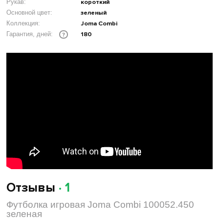
Рукав:
короткий
Основной цвет:
зеленый
Коллекция:
Joma Combi
180
Гарантия, дней:
?
Отзывы
· 1
Футболка игровая Joma Combi 100052.450
зеленая