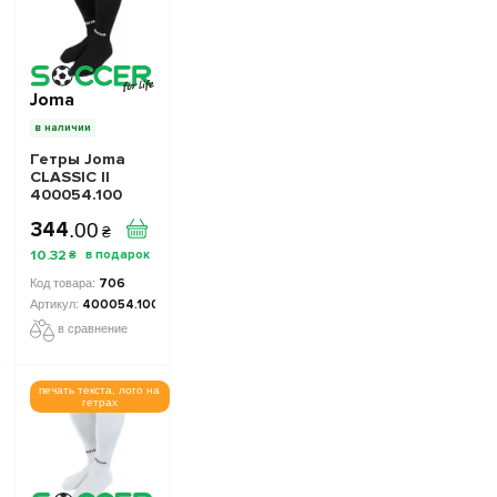
Joma
в наличии
Гетры Joma
CLASSIC II
400054.100
черные
344
.
00
₴
10
.
32
₴
706
400054.100
в сравнение
печать текста, лого на
гетрах