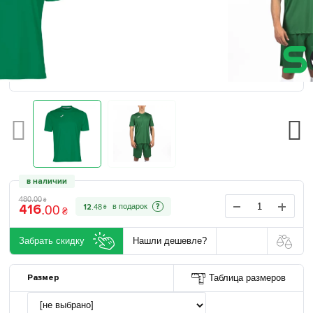
в наличии
480
.
00
₴
416
?
12
.
48
.
00
₴
₴
Забрать скидку
Нашли дешевле?
Размер
Таблица размеров