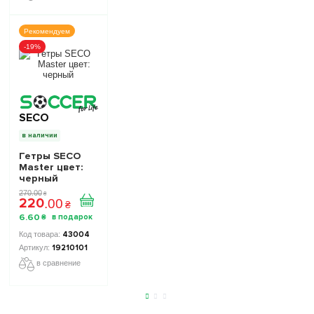
Рекомендуем
-19%
SECO
в наличии
Гетры SECO
Master цвет:
черный
270
.
00
₴
220
.
00
₴
6
.
60
₴
43004
19210101
в сравнение