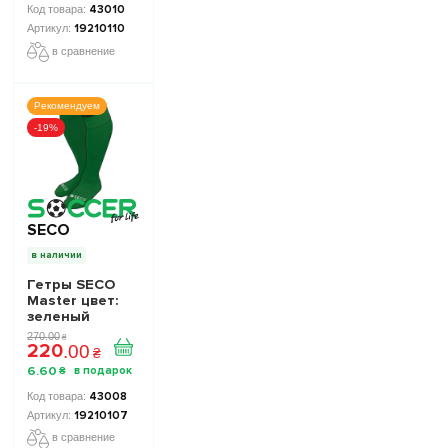
43010
19210110
в сравнение
Рекомендуем
-19%
SECO
в наличии
Гетры SECO
Master цвет:
зеленый
270
.
00
₴
220
.
00
₴
6
.
60
₴
43008
19210107
в сравнение