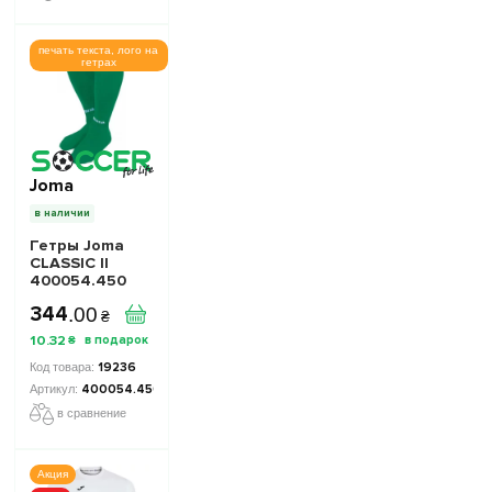
печать текста, лого на
гетрах
Joma
в наличии
Гетры Joma
CLASSIC II
400054.450
темно-зеленые
344
.
00
₴
10
.
32
₴
19236
400054.450
в сравнение
Акция