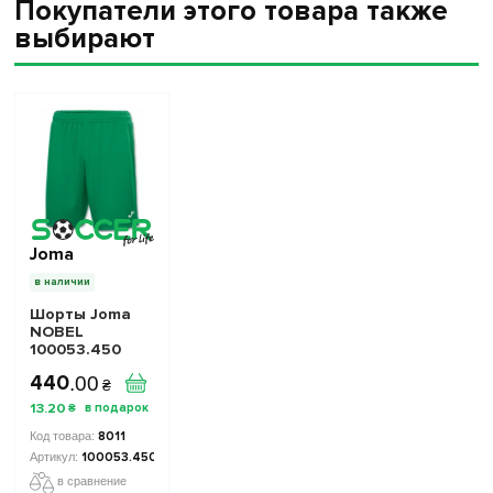
Покупатели этого товара также
выбирают
Joma
в наличии
Шорты Joma
NOBEL
100053.450
зеленые
440
.
00
₴
13
.
20
₴
8011
100053.450
в сравнение