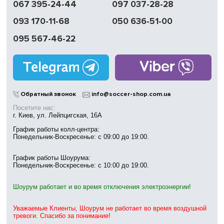
067 395-24-44
097 037-28-28
доставка
093 170-11-68
050 636-51-00
Обмен | Возвращение
в течение 14 дней
095 567-46-22
Работаем
без выходных
Магазины
в Киеве
Обратный звонок
info@soccer-shop.com.ua
Посетите нас:
г. Киев, ул. Лейпцигская, 16А
График работы колл-центра:
Понедельник-Воскресенье: с 09:00 до 19:00.
График работы Шоурума:
Понедельник-Воскресенье: с 10:00 до 19:00.
Шоурум работает и во время отключения электроэнергии!
Уважаемые Клиенты, Шоурум не работает во время воздушной
тревоги. Спасибо за понимание!