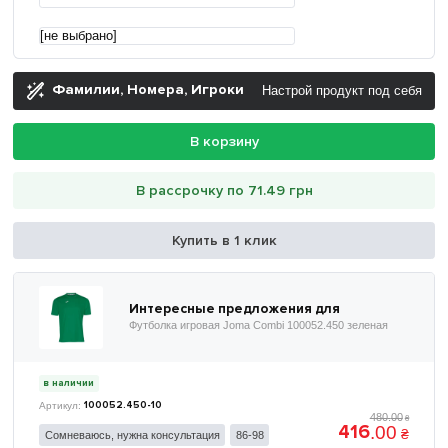
[не выбрано]
Фамилии, Номера, Игроки
Настрой продукт под себя
В корзину
В рассрочку по 71.49 грн
Купить в 1 клик
Интересные предложения для
Футболка игровая Joma Combi 100052.450 зеленая
в наличии
100052.450-10
480
.
00
₴
416
.
00
₴
Сомневаюсь, нужна консультация
86-98