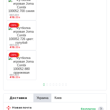
687
.
00
₴
416
.
00
₴
Акция
-39%
687
.
00
₴
416
.
00
₴
Акция
-39%
687
.
00
₴
416
.
00
₴
Доставка
Украина
Киев
Новая почта
бесплатно