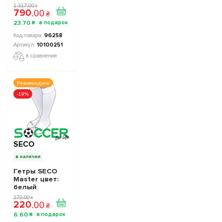
Сборная
1 317
.
00
₴
790
Украины TOP
.
00
₴
FOOTBALL
23
.
70
₴
STARS
Collection 2
96258
10100251
10100251
в сравнение
Рекомендуем
-19%
SECO
в наличии
Гетры SECO
Master цвет:
белый
270
.
00
₴
220
.
00
₴
6
.
60
₴