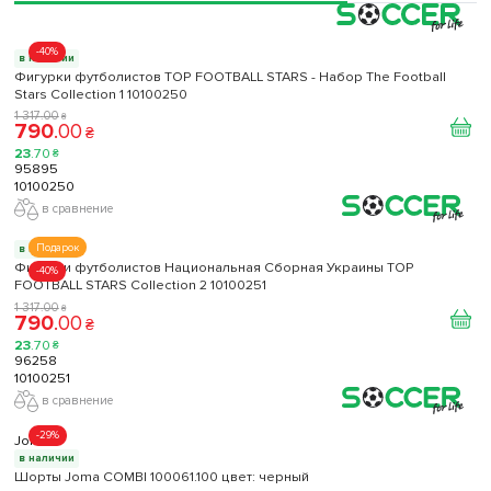
-40%
в наличии
Фигурки футболистов TOP FOOTBALL STARS - Набор The Football
Stars Collection 1 10100250
1 317
.
00
₴
790
.
00
₴
23
.
70
₴
95895
10100250
в сравнение
Подарок
в наличии
Фигурки футболистов Национальная Сборная Украины TOP
-40%
FOOTBALL STARS Collection 2 10100251
1 317
.
00
₴
790
.
00
₴
23
.
70
₴
96258
10100251
в сравнение
-29%
Joma
в наличии
Шорты Joma COMBI 100061.100 цвет: черный