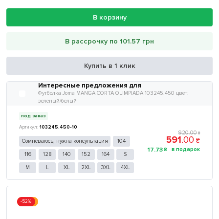
В корзину
В рассрочку по 101.57 грн
Купить в 1 клик
Интересные предложения для
Футболка Joma MANGA CORTA OLIMPIADA 103245.450 цвет:
зеленый/белый
под заказ
103245.450-10
920
.
00
₴
591
.
00
₴
Сомневаюсь, нужна консультация
104
17
.
73
₴
116
128
140
152
164
S
M
L
XL
2XL
3XL
4XL
-52%
Акция