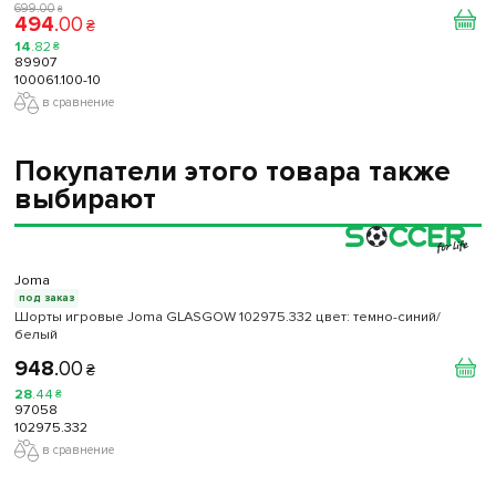
699
.
00
₴
494
.
00
₴
14
.
82
₴
89907
100061.100-10
в сравнение
Покупатели этого товара также
выбирают
Joma
под заказ
Шорты игровые Joma GLASGOW 102975.332 цвет: темно-синий/
белый
948
.
00
₴
28
.
44
₴
97058
102975.332
в сравнение