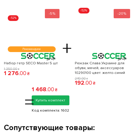
-52%
-5%
-20%
-52%
+
Рекомендуем
Набор гетр SECO Master 5 шт
Рюкзак Слава Украине для
обуви, мячей, аксессуаров
1 350
.
00
₴
1 276
.
00
10290100 цвет: желто-синий
₴
240
.
00
₴
192
.
00
₴
1 468
.
00
₴
=
Купить комплект
Код комплекта:
1602
Сопутствующие товары: