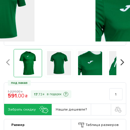
под заказ
1 224
.
00
₴
591
.
00
?
17
.
73
₴
₴
Забрать скидку
Нашли дешевле?
Размер
Таблица размеров