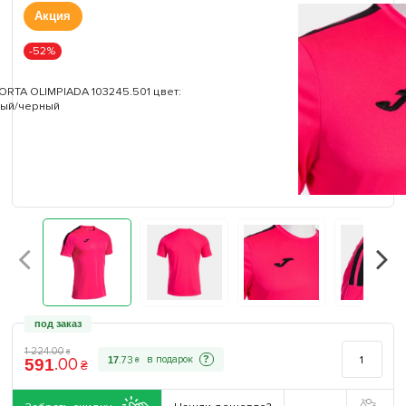
Акция
-52%
под заказ
1 224
.
00
₴
.
00
?
17
.
73
591
₴
₴