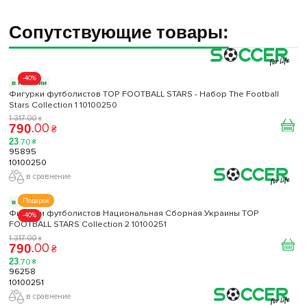
Сопутствующие товары:
-40%
в наличии
Фигурки футболистов TOP FOOTBALL STARS - Набор The Football
Stars Collection 1 10100250
1 317
.
00
₴
.
00
790
₴
23
.
70
₴
95895
10100250
в сравнение
Подарок
в наличии
Фигурки футболистов Национальная Сборная Украины TOP
-40%
FOOTBALL STARS Collection 2 10100251
1 317
.
00
₴
.
00
790
₴
23
.
70
₴
96258
10100251
в сравнение