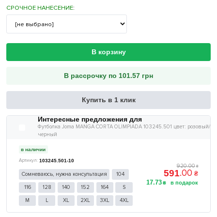
СРОЧНОЕ НАНЕСЕНИЕ
:
В корзину
В рассрочку по 101.57 грн
Купить в 1 клик
Интересные предложения для
Футболка Joma MANGA CORTA OLIMPIADA 103245.501 цвет: розовый/
черный
в наличии
103245.501-10
920
.
00
₴
.
00
591
₴
Сомневаюсь, нужна консультация
104
17
.
73
₴
116
128
140
152
164
S
M
L
XL
2XL
3XL
4XL