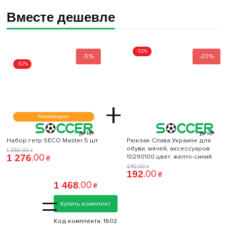
Вместе дешевле
-52%
-5%
-20%
-52%
+
Рекомендуем
Набор гетр SECO Master 5 шт
Рюкзак Слава Украине для
обуви, мячей, аксессуаров
1 350
.
00
₴
.
00
10290100 цвет: желто-синий
1 276
₴
240
.
00
₴
.
00
192
₴
.
00
1 468
₴
=
Купить комплект
Код комплекта:
1602