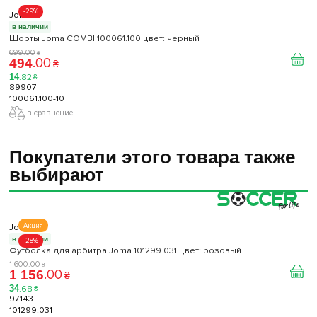
-29%
Joma
в наличии
Шорты Joma COMBI 100061.100 цвет: черный
699
.
00
₴
.
00
494
₴
14
.
82
₴
89907
100061.100-10
в сравнение
Покупатели этого товара также
выбирают
Joma
Акция
в наличии
-28%
Футболка для арбитра Joma 101299.031 цвет: розовый
1 600
.
00
₴
.
00
1 156
₴
34
.
68
₴
97143
101299.031